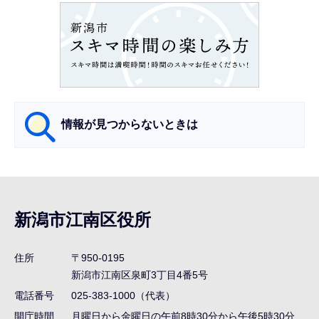
ョ
ン
こ
こ
か
ら
情報が見つからないときは
サ
ブ
ナ
新潟市江南区役所
ビ
ゲ
住所
〒950-0195
ー
新潟市江南区泉町3丁目4番5号
シ
電話番号
025-383-1000（代表）
ョ
開庁時間
月曜日から金曜日の午前8時30分から午後5時30分