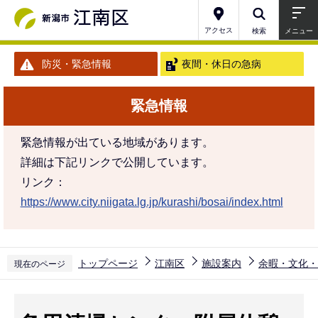
こ
の
アクセス
検索
メニュー
ペ
防災・緊急情報
夜間・休日の急病
ー
ジ
緊急情報
の
先
緊急情報が出ている地域があります。
頭
詳細は下記リンクで公開しています。
で
リンク：
す
https://www.city.niigata.lg.jp/kurashi/bosai/index.html
トップページ
江南区
施設案内
余暇・文化・
現在のページ
本
文