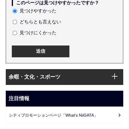
このページは見つけやすかったですか？
見つけやすかった
どちらとも言えない
見つけにくかった
本
サ
文
余暇・文化・スポーツ
ブ
こ
ナ
こ
ビ
注目情報
ま
ゲ
で
ー
シティプロモーションページ「What's NiiGATA」
シ