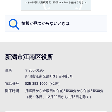
こ
か
ら
情報が見つからないときは
サ
ブ
ナ
新潟市江南区役所
ビ
ゲ
住所
〒950-0195
ー
新潟市江南区泉町3丁目4番5号
シ
電話番号
025-383-1000（代表）
ョ
開庁時間
月曜日から金曜日の午前8時30分から午後5時30分
ン
（祝・休日、12月29日から1月3日を除く）
こ
こ