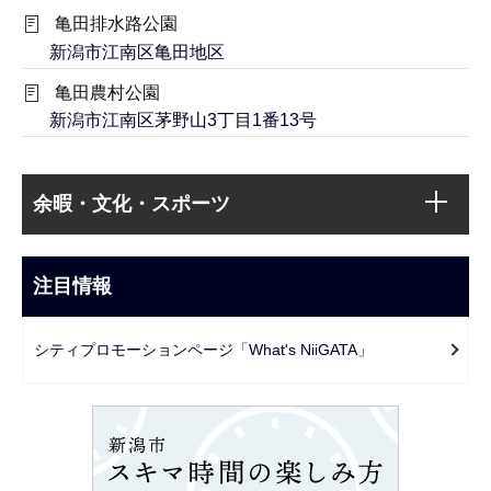
亀田排水路公園
新潟市江南区亀田地区
亀田農村公園
新潟市江南区茅野山3丁目1番13号
本
サ
文
余暇・文化・スポーツ
ブ
こ
ナ
こ
ビ
注目情報
ま
ゲ
で
ー
シティプロモーションページ「What's NiiGATA」
シ
ョ
ン
こ