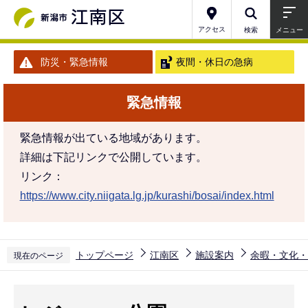
こ
の
アクセス
検索
メニュー
ペ
防災・緊急情報
夜間・休日の急病
ー
ジ
緊急情報
の
先
緊急情報が出ている地域があります。
頭
詳細は下記リンクで公開しています。
で
リンク：
す
https://www.city.niigata.lg.jp/kurashi/bosai/index.html
トップページ
江南区
施設案内
余暇・文化・
現在のページ
本
文