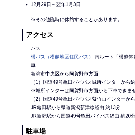
12月29日～翌年1月3日
※その他臨時に休館することがあります。
アクセス
バス
横バス（横越地区住民バス）
南ルート「横越体
車
新潟市中央区から阿賀野市方面
（1）国道49号亀田バイパス城所インターから約
※城所インターは阿賀野市方面から下車できま
（2）国道49号亀田バイパス紫竹山インターから
JR亀田駅から県道新潟新津線経由 約13分
JR新潟駅から国道49号亀田バイパス経由 約20
駐車場