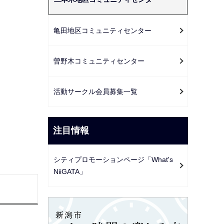
ー
シ
ョ
亀田地区コミュニティセンター
ン
こ
曽野木コミュニティセンター
こ
か
活動サークル会員募集一覧
ら
注目情報
シティプロモーションページ「What's
NiiGATA」