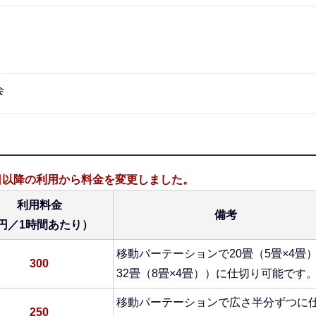
会
1日以降の利用から料金を変更しました。
利用料金
備考
円／1時間あたり）
移動パーテーションで20畳（5畳×4畳
300
32畳（8畳×4畳））に仕切り可能です
移動パーテーションで広さ半分ずつに
250