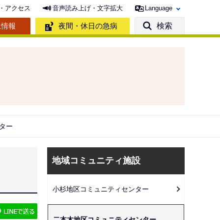
・アクセス
音声読み上げ・文字拡大
Language
急情報
夜間・休日の急病
検索
ター
サ
地域コミュニティ施設
ブ
ナ
小杉地区コミュニティセンター
ビ
ゲ
二本木地区コミュニティセンター