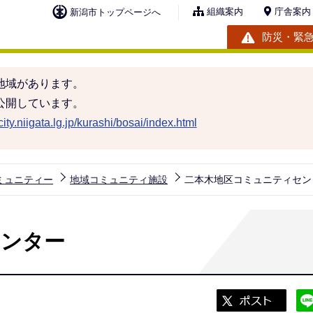
組織案内
庁舎案内
新潟市トップページへ
防災・緊
地域があります。
公開しています。
ity.niigata.lg.jp/kurashi/bosai/index.html
ミュニティー
地域コミュニティ施設
二本木地区コミュニティセン
センター