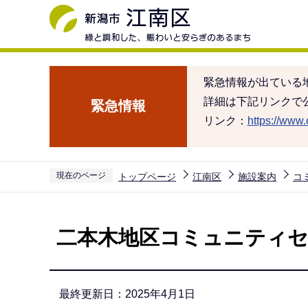
こ
の
ペ
ー
緊急情報が出ている
ジ
詳細は下記リンクで
緊急情報
の
リンク：
https://www.c
先
頭
で
現在のページ
トップページ
江南区
施設案内
コ
す
本
文
二本木地区コミュニティ
こ
こ
か
最終更新日：2025年4月1日
ら