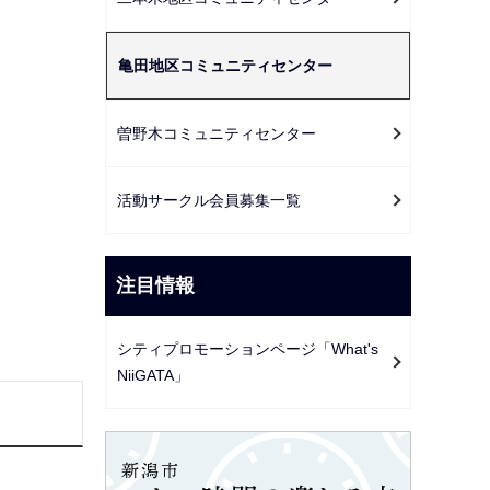
ー
シ
亀田地区コミュニティセンター
ョ
ン
こ
曽野木コミュニティセンター
こ
か
活動サークル会員募集一覧
ら
注目情報
シティプロモーションページ「What's
NiiGATA」