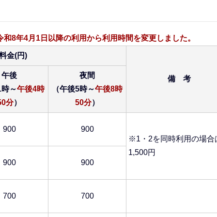
令和8年4月1日以降の利用から利用時間を変更しました。
料金(円)
午後
夜間
備 考
1時～
午後4時
（午後5時～
午後8時
50分
）
50分
）
900
900
※1・2を同時利用の場合
1,500円
900
900
700
700