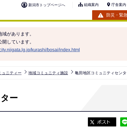
組織案内
庁舎案内
新潟市トップページへ
防災・緊
地域があります。
公開しています。
ity.niigata.lg.jp/kurashi/bosai/index.html
ミュニティー
地域コミュニティ施設
亀田地区コミュニティセンタ
ンター