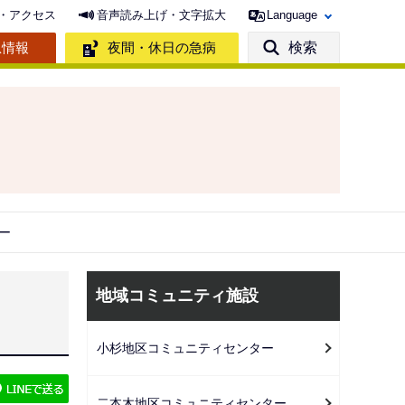
・アクセス
音声読み上げ・文字拡大
Language
急情報
夜間・休日の急病
検索
ー
サ
地域コミュニティ施設
ブ
ナ
小杉地区コミュニティセンター
ビ
ゲ
二本木地区コミュニティセンター