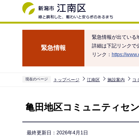
こ
の
ペ
ー
緊急情報が出ている
ジ
詳細は下記リンクで
緊急情報
の
リンク：
https://www.c
先
頭
で
現在のページ
トップページ
江南区
施設案内
コ
す
本
文
亀田地区コミュニティセ
こ
こ
か
最終更新日：2026年4月1日
ら