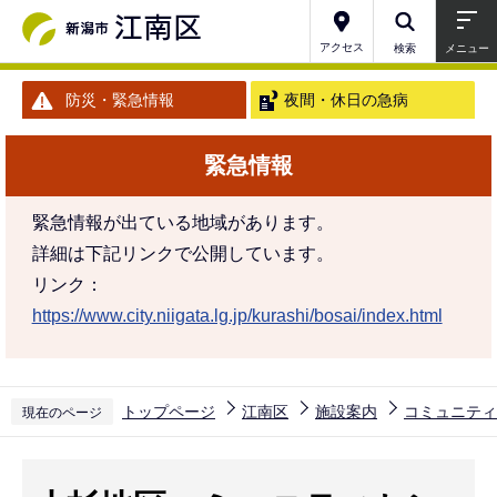
こ
の
アクセス
検索
メニュー
ペ
防災・緊急情報
夜間・休日の急病
ー
ジ
緊急情報
の
先
緊急情報が出ている地域があります。
頭
詳細は下記リンクで公開しています。
で
リンク：
す
https://www.city.niigata.lg.jp/kurashi/bosai/index.html
トップページ
江南区
施設案内
コミュニティ
現在のページ
本
文