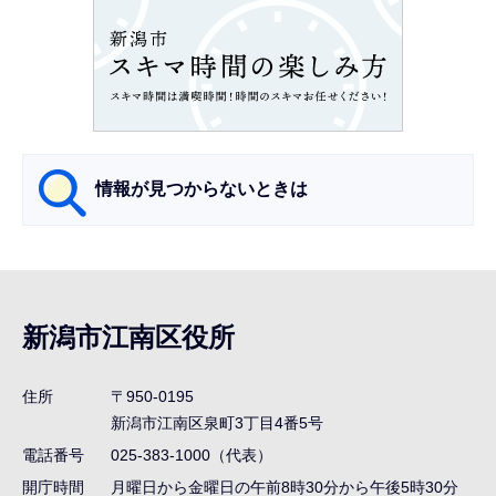
ン
こ
こ
か
ら
情報が見つからないときは
サ
ブ
ナ
新潟市江南区役所
ビ
ゲ
住所
〒950-0195
ー
新潟市江南区泉町3丁目4番5号
シ
電話番号
025-383-1000（代表）
ョ
開庁時間
月曜日から金曜日の午前8時30分から午後5時30分