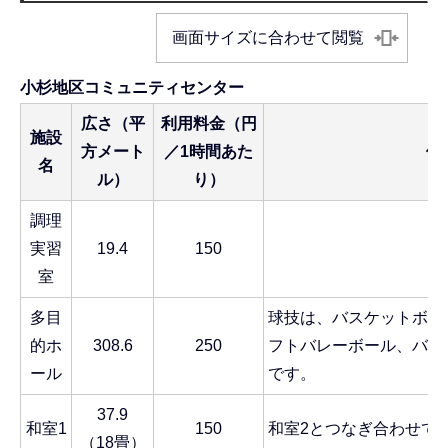
画面サイズに合わせて閲覧
小杉地区コミュニティセンター
広さ（平
利用料金（円
施設
方メート
／1時間あた
備
名
ル）
り）
調理
実習
19.4
150
室
多目
球技は、バスケットボー
的ホ
308.6
250
フトバレーボール、バド
ール
です。
37.9
和室1
150
和室2とつなぎ合わせて
（18畳）