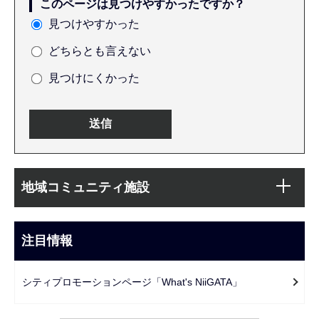
このページは見つけやすかったですか？
見つけやすかった
どちらとも言えない
見つけにくかった
本
サ
文
地域コミュニティ施設
ブ
こ
ナ
こ
ビ
注目情報
ま
ゲ
で
ー
シティプロモーションページ「What's NiiGATA」
シ
ョ