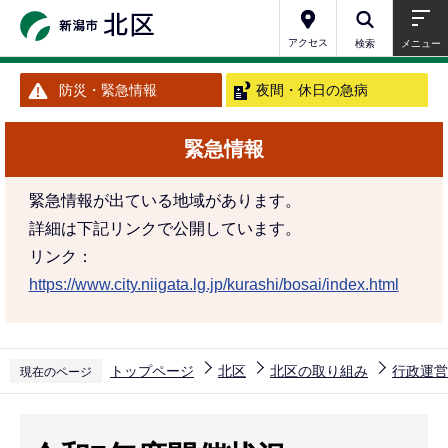
こ
の
アクセス
検索
メニュー
ペ
防災・緊急情報
夜間・休日の急病
ー
ジ
緊急情報
の
先
緊急情報が出ている地域があります。
頭
詳細は下記リンクで公開しています。
で
リンク：
す
https://www.city.niigata.lg.jp/kurashi/bosai/index.html
トップページ
北区
北区の取り組み
行政運営
現在のページ
本
文