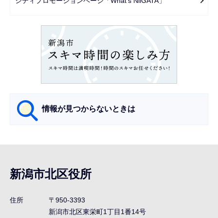
シティプロモーションページ「What's NiiGATA」
ョ
ン
こ
こ
か
ら
情報が見つからないときは
サ
ブ
ナ
新潟市北区役所
ビ
ゲ
住所
〒950-3393
ー
新潟市北区東栄町1丁目1番14号