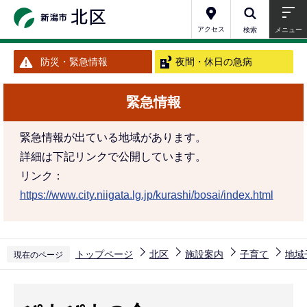
こ
の
アクセス
検索
メニュー
ペ
防災・緊急情報
夜間・休日の急病
ー
ジ
緊急情報
の
先
緊急情報が出ている地域があります。
頭
詳細は下記リンクで公開しています。
で
リンク：
す
https://www.city.niigata.lg.jp/kurashi/bosai/index.html
トップページ
北区
施設案内
子育て
地域
現在のページ
本
文