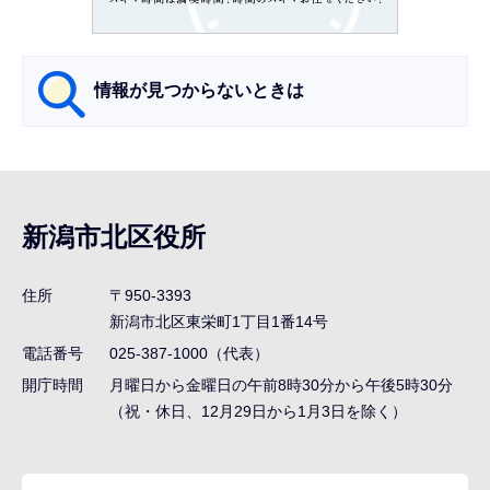
か
ら
情報が見つからないときは
サ
ブ
ナ
新潟市北区役所
ビ
ゲ
住所
〒950-3393
ー
新潟市北区東栄町1丁目1番14号
シ
電話番号
025-387-1000（代表）
ョ
開庁時間
月曜日から金曜日の午前8時30分から午後5時30分
ン
（祝・休日、12月29日から1月3日を除く）
こ
こ