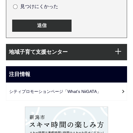
見つけにくかった
本
サ
文
地域子育て支援センター
ブ
こ
ナ
こ
ビ
注目情報
ま
ゲ
で
ー
シティプロモーションページ「What's NiiGATA」
シ
ョ
ン
こ
こ