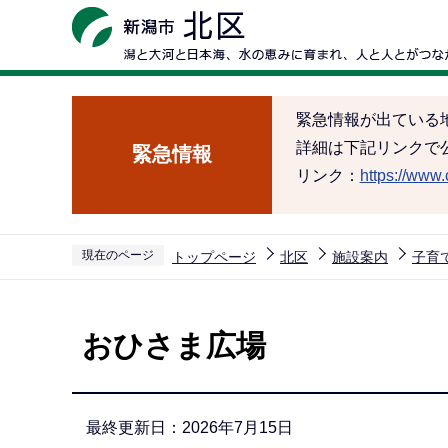
こ
の
ペ
ー
緊急情報が出ている
ジ
詳細は下記リンクで
緊急情報
の
リンク：
https://www.c
先
頭
で
現在のページ
トップページ
北区
施設案内
子育
す
本
文
おひさま広場
こ
こ
か
最終更新日：2026年7月15日
ら