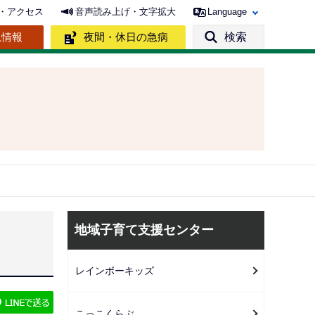
・アクセス
音声読み上げ・文字拡大
Language
急情報
夜間・休日の急病
検索
サ
地域子育て支援センター
ブ
ナ
レインボーキッズ
ビ
ゲ
こっこくらぶ