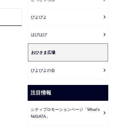
ー
シ
ぴよぴよ
ョ
ン
こ
はぴはぴ
こ
か
おひさま広場
ら
ぴよぴよの会
注目情報
シティプロモーションページ「What's
NiiGATA」