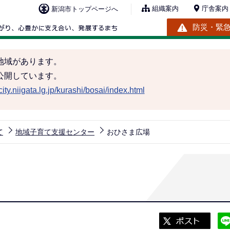
組織案内
庁舎案内
新潟市トップページへ
防災・緊
地域があります。
公開しています。
ity.niigata.lg.jp/kurashi/bosai/index.html
て
地域子育て支援センター
おひさま広場