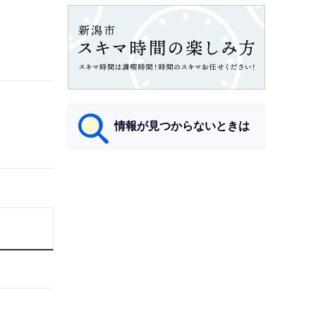
情報が見つからないときは
サ
ブ
ナ
ビ
ゲ
ー
シ
ョ