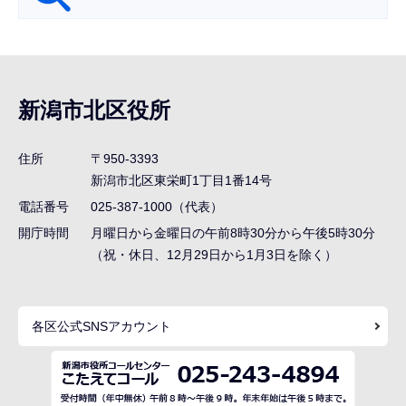
サ
ブ
ナ
新潟市北区役所
ビ
ゲ
住所
〒950-3393
ー
新潟市北区東栄町1丁目1番14号
シ
電話番号
025-387-1000（代表）
ョ
開庁時間
月曜日から金曜日の午前8時30分から午後5時30分
ン
（祝・休日、12月29日から1月3日を除く）
こ
こ
各区公式SNSアカウント
ま
で