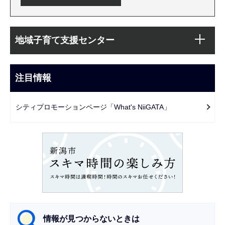
本
サ
文
地域子育て支援センター
ブ
こ
ナ
こ
ビ
注目情報
ま
ゲ
で
ー
シティプロモーションページ「What's NiiGATA」
シ
ョ
ン
こ
こ
か
ら
情報が見つからないときは