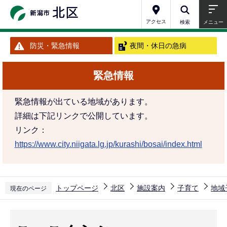
こ
の
アクセス
検索
メニュー
ペ
防災・緊急情報
夜間・休日の急病
ー
ジ
緊急情報
の
先
緊急情報が出ている地域があります。
頭
詳細は下記リンクで公開しています。
で
リンク：
す
https://www.city.niigata.lg.jp/kurashi/bosai/index.html
トップページ
北区
施設案内
子育て
地域
現在のページ
本
文