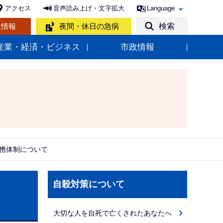
アクセス
音声読み上げ・文字拡大
Language
急情報
夜間・休日の急病
検索
産業・経済・ビジネス
市政情報
携体制について
サ
自殺対策について
ブ
ナ
大切な人を自死で亡くされたあなたへ
ビ