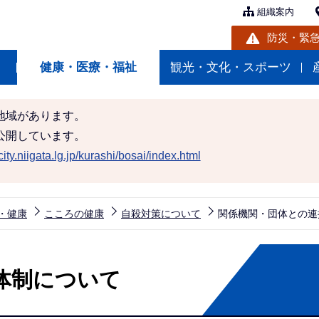
組織案内
防災・緊
健康・医療・福祉
観光・文化・スポーツ
地域があります。
公開しています。
ity.niigata.lg.jp/kurashi/bosai/index.html
・健康
こころの健康
自殺対策について
関係機関・団体との連
体制について