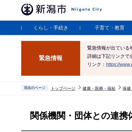
こ
の
ペ
くらし・手続き
子育て・教育
ー
ジ
の
緊急情報が出ている
先
詳細は下記リンクで
緊急情報
頭
リンク：
https://www.c
で
す
現在のページ
トップページ
健康・医療・福祉
保健
本
文
関係機関・団体との連携
こ
こ