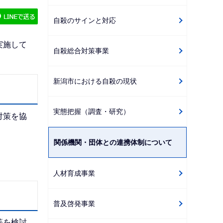
ゲ
自殺のサインと対応
ー
シ
実施して
自殺総合対策事業
ョ
ン
こ
新潟市における自殺の現状
こ
か
実態把握（調査・研究）
対策を協
ら
関係機関・団体との連携体制について
人材育成事業
普及啓発事業
等を検討