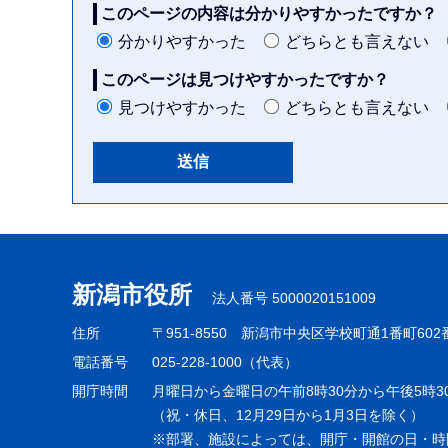
このページの内容は分かりやすかったですか？
分かりやすかった
どちらとも言えない
このページは見つけやすかったですか？
見つけやすかった
どちらとも言えない
本
文
こ
新潟市役所
法人番号 5000020151009
こ
ま
住所
〒951-8550
新潟市中央区学校町通1番町602
で
電話番号
025-228-1000（代表）
開庁時間
月曜日から金曜日の午前8時30分から午後5時3
（祝・休日、12月29日から1月3日を除く）
※部署、施設によっては、開庁・開館の日・時