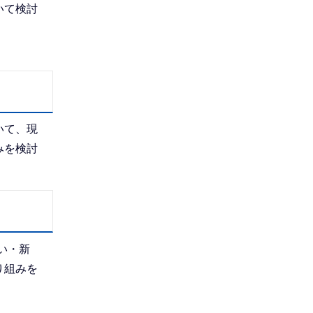
いて検討
いて、現
みを検討
い・新
り組みを