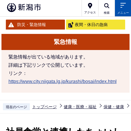
こ
の
アクセス
検索
メニュー
ペ
防災・緊急情報
夜間・休日の急病
ー
ジ
緊急情報
の
先
緊急情報が出ている地域があります。
頭
詳細は下記リンクで公開しています。
で
リンク：
す
https://www.city.niigata.lg.jp/kurashi/bosai/index.html
トップページ
健康・医療・福祉
保健・健康
現在のページ
本
文