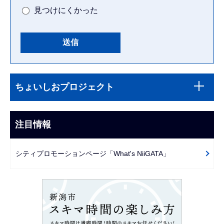
見つけにくかった
本
サ
文
ちょいしおプロジェクト
ブ
こ
ナ
こ
ビ
注目情報
ま
ゲ
で
ー
シティプロモーションページ「What's NiiGATA」
シ
ョ
ン
こ
こ