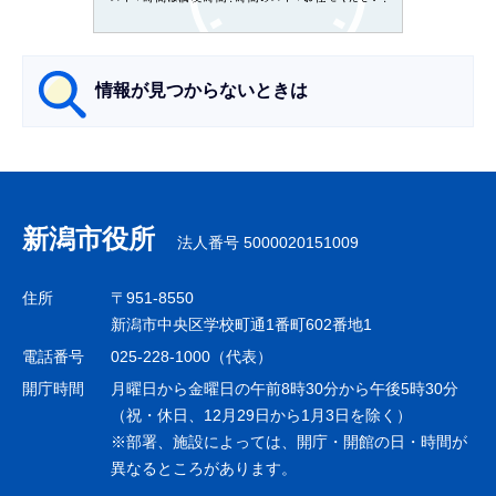
か
ら
情報が見つからないときは
サ
ブ
ナ
新潟市役所
法人番号 5000020151009
ビ
ゲ
住所
〒951-8550
ー
新潟市中央区学校町通1番町602番地1
シ
電話番号
025-228-1000（代表）
ョ
開庁時間
月曜日から金曜日の午前8時30分から午後5時30分
ン
（祝・休日、12月29日から1月3日を除く）
※部署、施設によっては、開庁・開館の日・時間が
こ
異なるところがあります。
こ