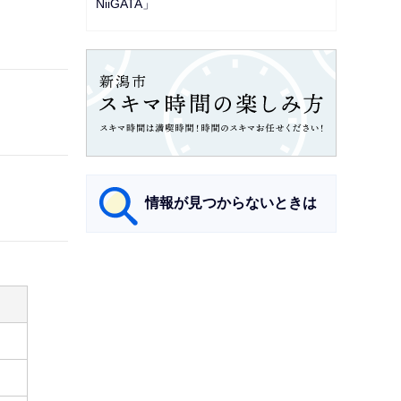
NiiGATA」
情報が見つからないときは
サ
ブ
ナ
ビ
ゲ
ー