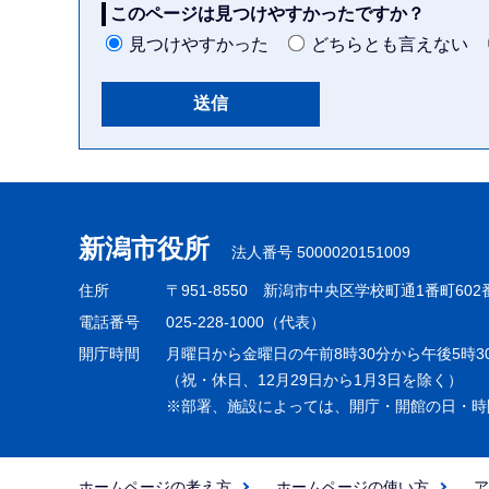
このページは見つけやすかったですか？
見つけやすかった
どちらとも言えない
本
文
こ
新潟市役所
法人番号 5000020151009
こ
ま
住所
〒951-8550
新潟市中央区学校町通1番町602
で
電話番号
025-228-1000（代表）
開庁時間
月曜日から金曜日の午前8時30分から午後5時3
（祝・休日、12月29日から1月3日を除く）
※部署、施設によっては、開庁・開館の日・時
ホームページの考え方
ホームページの使い方
ア