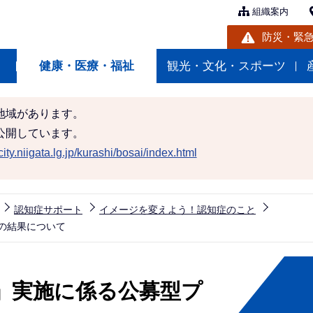
組織案内
防災・緊
健康・医療・福祉
観光・文化・スポーツ
地域があります。
公開しています。
ity.niigata.lg.jp/kurashi/bosai/index.html
認知症サポート
イメージを変えよう！認知症のこと
の結果について
」実施に係る公募型プ