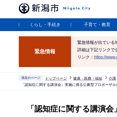
こ
の
ペ
くらし・手続き
子育て・教育
ー
ジ
の
緊急情報が出ている
先
詳細は下記リンクで
緊急情報
頭
リンク：
https://www.c
で
す
現在のページ
トップページ
健康・医療・福祉
介護
「認知症に関する講演会」実施に係る公募型プロポーザル
本
文
「認知症に関する講演会
こ
こ