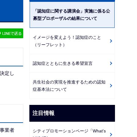
ビ
「認知症に関する講演会」実施に係る公
ゲ
募型プロポーザルの結果について
ー
シ
イメージを変えよう！認知症のこと
ョ
（リーフレット）
ン
こ
認知症とともに生きる希望宣言
こ
決定し
か
ら
共生社会の実現を推進するための認知
症基本法について
注目情報
事業者
シティプロモーションページ「What's