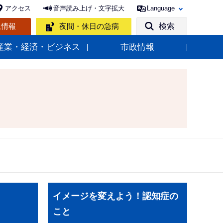
アクセス
音声読み上げ・文字拡大
Language
急情報
夜間・休日の急病
検索
産業・経済・ビジネス
市政情報
サ
イメージを変えよう！認知症の
ブ
こと
ナ