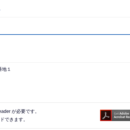
）
番地１
eader が必要です。
ードできます。