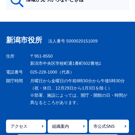
サ
ブ
ナ
新潟市役所
法人番号 5000020151009
ビ
ゲ
住所
〒951-8550
ー
新潟市中央区学校町通1番町602番地1
シ
電話番号
025-228-1000（代表）
ョ
開庁時間
月曜日から金曜日の午前8時30分から午後5時30分
ン
（祝・休日、12月29日から1月3日を除く）
※部署、施設によっては、開庁・開館の日・時間が
こ
異なるところがあります。
こ
ま
で
アクセス
組織案内
市公式SNS