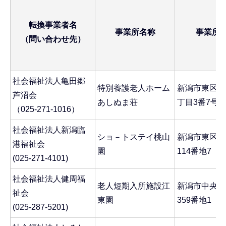
転換事業者名
事業所名称
事業所
（問い合わせ先）
社会福祉法人亀田郷
特別養護老人ホーム
新潟市東区は
芦沼会
あしぬま荘
丁目3番7号
（025-271-1016）
社会福祉法人新潟臨
ショ－トステイ桃山
新潟市東区桃
港福祉会
園
114番地7
(025-271-4101)
社会福祉法人健周福
老人短期入所施設江
新潟市中央区
祉会
東園
359番地1
(025-287-5201)