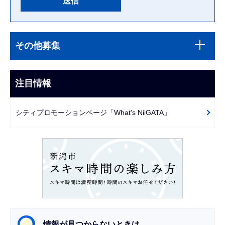
本
サ
文
その他募集
ブ
こ
ナ
こ
ビ
注目情報
ま
ゲ
で
ー
シティプロモーションページ「What's NiiGATA」
シ
ョ
ン
こ
こ
か
ら
情報が見つからないときは