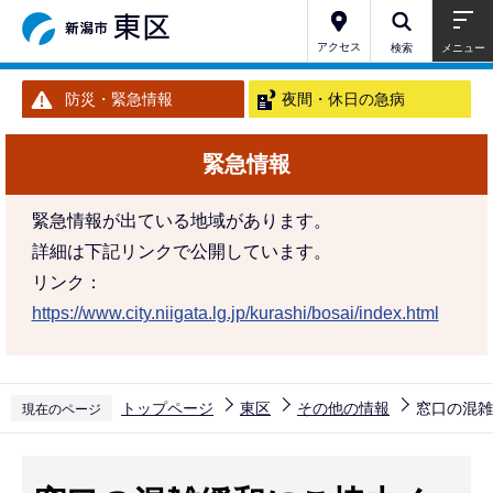
こ
の
アクセス
検索
メニュー
ペ
防災・緊急情報
夜間・休日の急病
ー
ジ
緊急情報
の
先
緊急情報が出ている地域があります。
頭
詳細は下記リンクで公開しています。
で
リンク：
す
https://www.city.niigata.lg.jp/kurashi/bosai/index.html
トップページ
東区
その他の情報
窓口の混雑
現在のページ
本
文