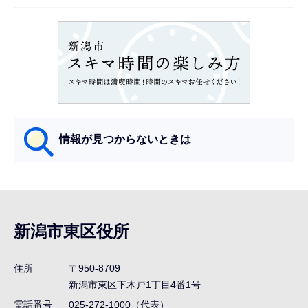
シ
ョ
ン
こ
こ
か
ら
情報が見つからないときは
サ
ブ
ナ
新潟市東区役所
ビ
ゲ
住所
〒950-8709
ー
新潟市東区下木戸1丁目4番1号
シ
電話番号
025-272-1000（代表）