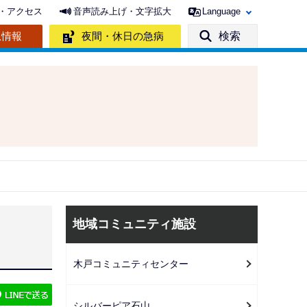
・アクセス
音声読み上げ・文字拡大
Language
急情報
夜間・休日の急病
検索
サ
地域コミュニティ施設
ブ
ナ
木戸コミュニティセンター
ビ
ゲ
シルバーピア石山