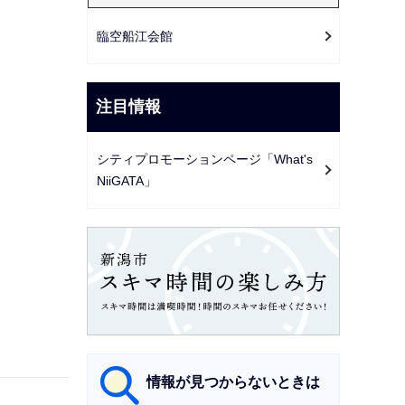
臨空船江会館
注目情報
シティプロモーションページ「What's
NiiGATA」
情報が見つからないときは