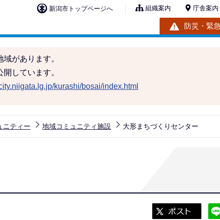
組織案内
庁舎案内
新潟市トップページへ
防災・緊
地域があります。
公開しています。
ity.niigata.lg.jp/kurashi/bosai/index.html
ュニティー
地域コミュニティ施設
大形まちづくりセンター