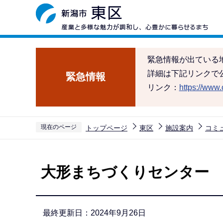
こ
の
ペ
ー
緊急情報が出ている
ジ
詳細は下記リンクで
緊急情報
の
リンク：
https://www.c
先
頭
で
現在のページ
トップページ
東区
施設案内
コミ
す
本
文
大形まちづくりセンター
こ
こ
か
最終更新日：2024年9月26日
ら