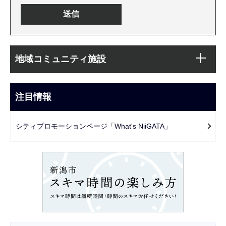
本
サ
文
地域コミュニティ施設
ブ
こ
ナ
こ
ビ
注目情報
ま
ゲ
で
ー
シティプロモーションページ「What's NiiGATA」
シ
ョ
ン
こ
こ
か
ら