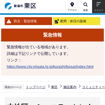
こ
の
アクセス
検索
メニュー
ペ
防災・緊急情報
夜間・休日の急病
ー
ジ
緊急情報
の
先
緊急情報が出ている地域があります。
頭
詳細は下記リンクで公開しています。
で
リンク：
す
https://www.city.niigata.lg.jp/kurashi/bosai/index.html
トップページ
東区
施設案内
コミュニティー
現在のページ
本
文