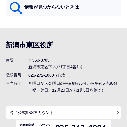
情報が見つからないときは
サ
ブ
ナ
新潟市東区役所
ビ
ゲ
住所
〒950-8709
ー
新潟市東区下木戸1丁目4番1号
シ
電話番号
025-272-1000（代表）
ョ
開庁時間
月曜日から金曜日の午前8時30分から午後5時30分
ン
（祝・休日、12月29日から1月3日を除く）
こ
こ
各区公式SNSアカウント
ま
で