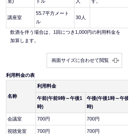
室)
トル
人
す。
55.7平方メート
講座室
30人
ル
飲酒を伴う場合は、1回につき1,000円の利用料金を
加算します。
画面サイズに合わせて閲覧
利用料金の表
利用料金
名称
午前(午前9時～午後1
午後(午後1時～午後5
時)
時)
会議室
700円
700円
視聴覚室
700円
700円