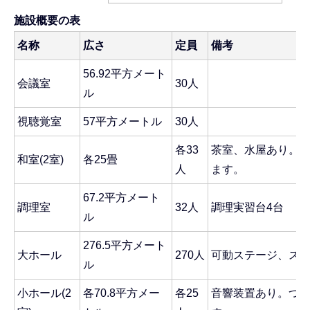
施設概要の表
名称
広さ
定員
備考
56.92平方メート
会議室
30人
ル
視聴覚室
57平方メートル
30人
各33
茶室、水屋あり。
和室(2室)
各25畳
人
ます。
67.2平方メート
調理室
32人
調理実習台4台
ル
276.5平方メート
大ホール
270人
可動ステージ、ス
ル
小ホール(2
各70.8平方メー
各25
音響装置あり。つ