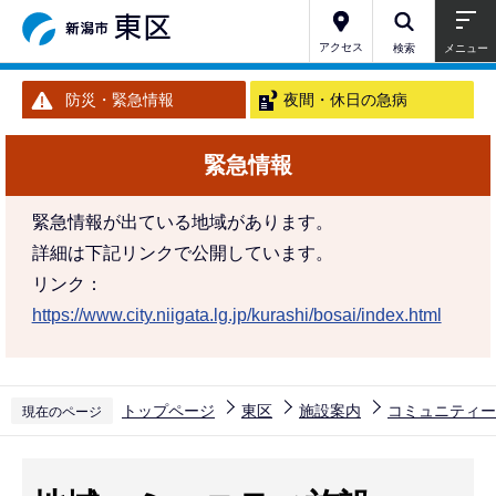
こ
の
アクセス
検索
メニュー
ペ
防災・緊急情報
夜間・休日の急病
ー
ジ
緊急情報
の
先
緊急情報が出ている地域があります。
頭
詳細は下記リンクで公開しています。
で
リンク：
す
https://www.city.niigata.lg.jp/kurashi/bosai/index.html
トップページ
東区
施設案内
コミュニティー
現在のページ
本
文