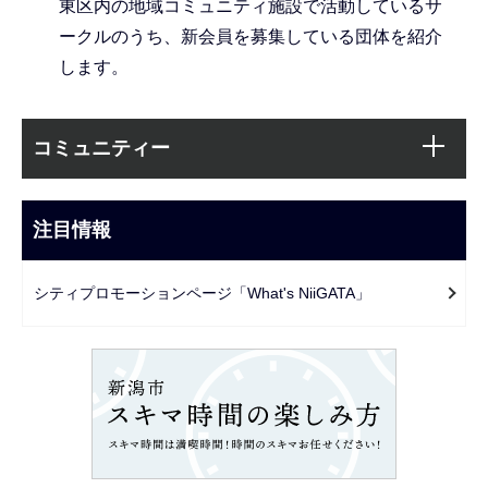
東区内の地域コミュニティ施設で活動しているサ
ークルのうち、新会員を募集している団体を紹介
します。
本
サ
文
コミュニティー
ブ
こ
ナ
こ
ビ
注目情報
ま
ゲ
で
ー
シティプロモーションページ「What's NiiGATA」
シ
ョ
ン
こ
こ
か