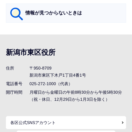
ら
情報が見つからないときは
サ
ブ
ナ
新潟市東区役所
ビ
ゲ
住所
〒950-8709
ー
新潟市東区下木戸1丁目4番1号
シ
電話番号
025-272-1000（代表）
ョ
開庁時間
月曜日から金曜日の午前8時30分から午後5時30分
ン
（祝・休日、12月29日から1月3日を除く）
こ
こ
各区公式SNSアカウント
ま
で