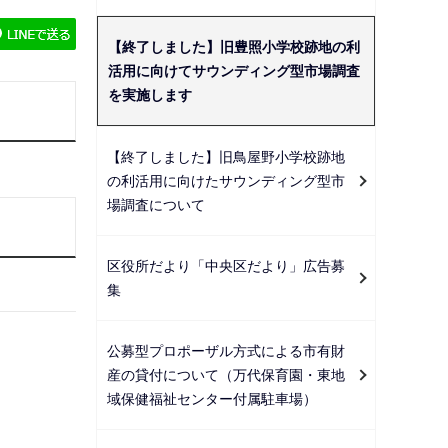
ー
シ
【終了しました】旧豊照小学校跡地の利
ョ
活用に向けてサウンディング型市場調査
ン
を実施します
こ
こ
【終了しました】旧鳥屋野小学校跡地
か
の利活用に向けたサウンディング型市
ら
場調査について
区役所だより「中央区だより」広告募
集
公募型プロポーザル方式による市有財
産の貸付について（万代保育園・東地
域保健福祉センター付属駐車場）