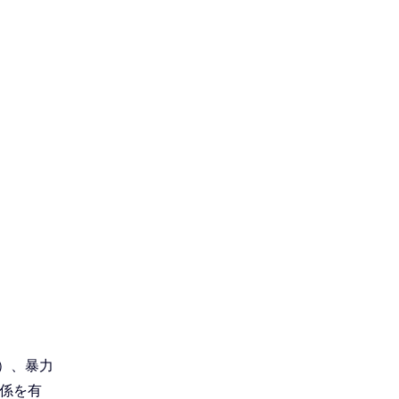
）、暴力
係を有