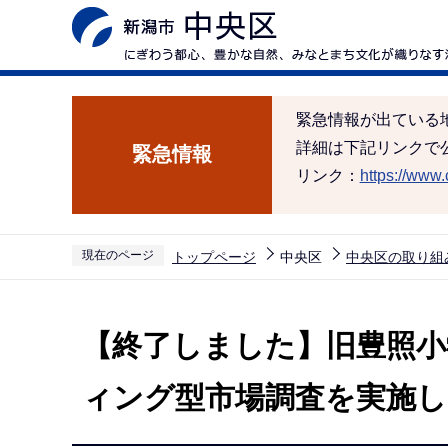
こ
の
ペ
ー
緊急情報が出ている
ジ
詳細は下記リンクで
緊急情報
の
リンク：
https://www.c
先
頭
で
現在のページ
トップページ
中央区
中央区の取り組
す
本
文
【終了しました】旧豊照小
こ
こ
ィング型市場調査を実施し
か
ら