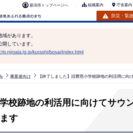
組織案内
庁舎案内
新潟市トップページへ
防災・緊
地域があります。
公開しています。
ity.niigata.lg.jp/kurashi/bosai/index.html
み
事業者向け
【終了しました】旧豊照小学校跡地の利活用に向
学校跡地の利活用に向けてサウ
ます