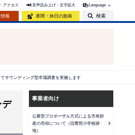
・アクセス
音声読み上げ・文字拡大
Language
急情報
夜間・休日の急病
検索
けてサウンディング型市場調査を実施します
サ
事業者向け
ンデ
ブ
ナ
公募型プロポーザル方式による市有財
ビ
産の売却について（旧豊照小学校跡
ゲ
地）