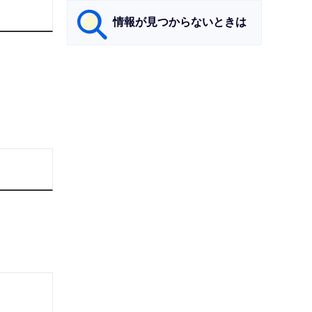
情報が見つからないときは
サ
ブ
ナ
ビ
ゲ
ー
シ
ョ
ン
こ
こ
ま
で