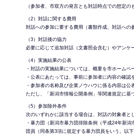
（参加者、市双方の発言とも対話時点での想定の
（2）対話に関する費用
対話への参加に要する費用（書類作成、対話への
（3）対話後の協力
必要に応じて追加対話（文書照会含む）やアンケ
（4）実施結果の公表
・
対話の実施結果については、概要を市ホームペ
・
公表にあたっては、事前に参加者に内容の確認
・参加者の名称及び企業ノウハウに係る内容は公
ただし、「新潟市情報公開条例」等関連規定に基
（5）参加除外条件
次のいずれかに該当する場合は、対話の対象者と
・
暴力団（新潟市暴力団排除条例（平成24年新潟
団員（同条第3項に規定する暴力団員をいう。以