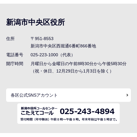
サ
ブ
ナ
新潟市中央区役所
ビ
ゲ
住所
〒951-8553
ー
新潟市中央区西堀通6番町866番地
シ
電話番号
025-223-1000（代表）
ョ
開庁時間
月曜日から金曜日の午前8時30分から午後5時30分
ン
（祝・休日、12月29日から1月3日を除く）
こ
こ
各区公式SNSアカウント
ま
で