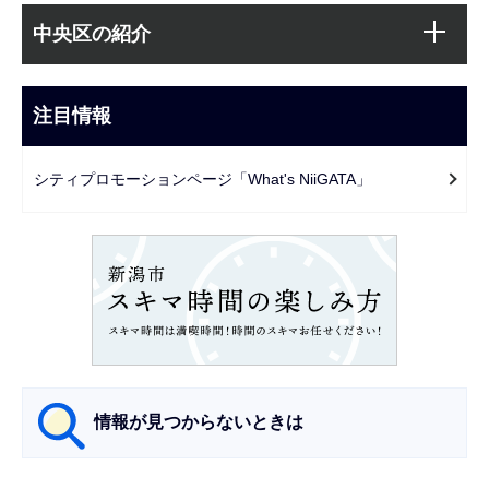
サ
文
中央区の紹介
ブ
こ
ナ
こ
ビ
注目情報
ま
ゲ
で
ー
シティプロモーションページ「What's NiiGATA」
シ
ョ
ン
こ
こ
か
ら
情報が見つからないときは