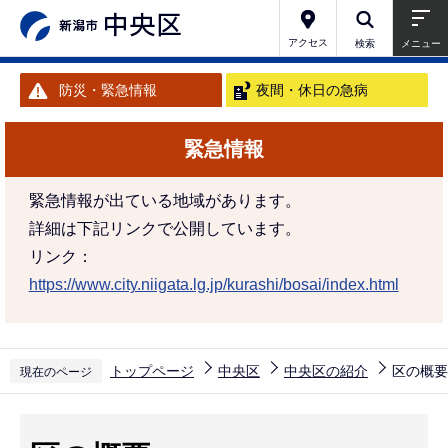
こ
の
アクセス
検索
メニュー
ペ
防災・緊急情報
夜間・休日の急病
ー
ジ
緊急情報
の
先
緊急情報が出ている地域があります。
頭
詳細は下記リンクで公開しています。
で
リンク：
す
https://www.city.niigata.lg.jp/kurashi/bosai/index.html
トップページ
中央区
中央区の紹介
区の概要
現在のページ
本
文