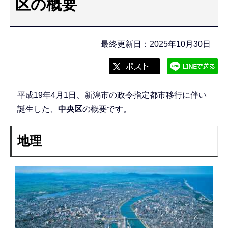
区の概要
こ
こ
か
最終更新日：2025年10月30日
ら
平成19年4月1日、新潟市の政令指定都市移行に伴い
誕生した、
中央区
の概要です。
地理