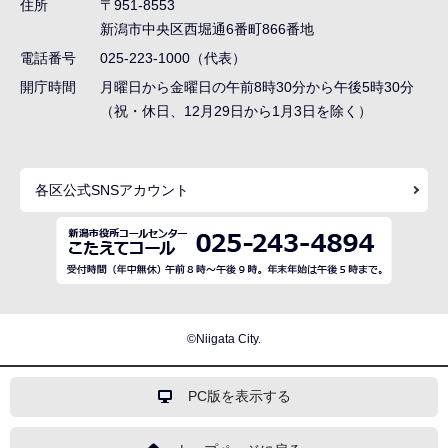
住所
〒951-8553
ー
新潟市中央区西堀通6番町866番地
シ
電話番号
025-223-1000（代表）
ョ
開庁時間
月曜日から金曜日の午前8時30分から午後5時30分
ン
（祝・休日、12月29日から1月3日を除く）
こ
こ
各区公式SNSアカウント
ま
で
©Niigata City.
PC版を表示する