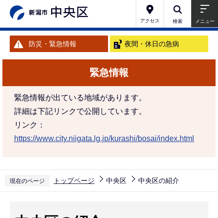
こ
の
アクセス
検索
メニュー
ペ
防災・緊急情報
夜間・休日の急病
ー
ジ
緊急情報
の
先
緊急情報が出ている地域があります。
頭
詳細は下記リンクで公開しています。
で
リンク：
す
https://www.city.niigata.lg.jp/kurashi/bosai/index.html
トップページ
中央区
中央区の紹介
現在のページ
本
文