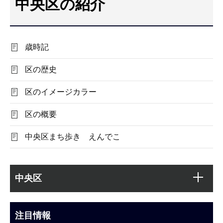
中央区の紹介
こ
こ
か
歳時記
ら
区の歴史
区のイメージカラー
区の概要
中央区まち歩き えんでこ
本
サ
文
中央区
ブ
こ
ナ
こ
ビ
注目情報
ま