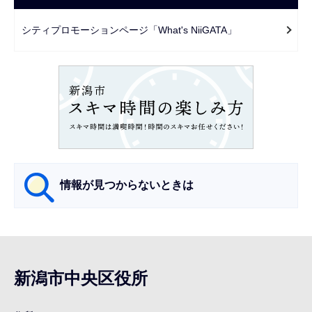
ゲ
で
ー
シティプロモーションページ「What's NiiGATA」
シ
ョ
ン
こ
こ
か
ら
情報が見つからないときは
サ
ブ
ナ
新潟市中央区役所
ビ
ゲ