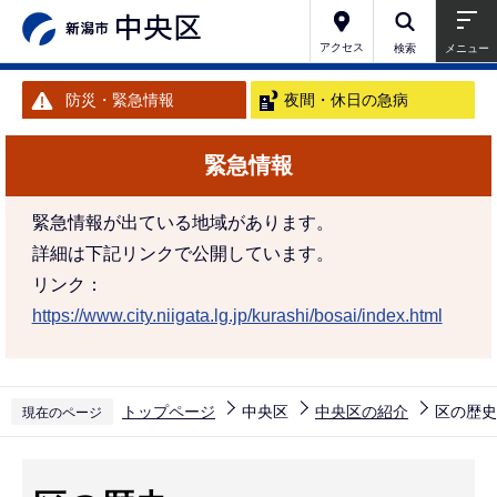
こ
の
アクセス
検索
メニュー
ペ
防災・緊急情報
夜間・休日の急病
ー
ジ
緊急情報
の
先
緊急情報が出ている地域があります。
頭
詳細は下記リンクで公開しています。
で
リンク：
す
https://www.city.niigata.lg.jp/kurashi/bosai/index.html
トップページ
中央区
中央区の紹介
区の歴史
現在のページ
本
文