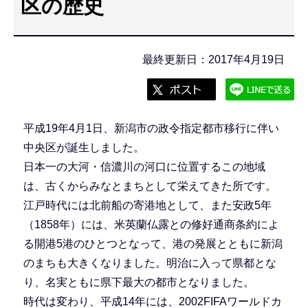
区の歴史
こ
こ
か
最終更新日：2017年4月19日
ら
平成19年4月1日、新潟市の政令指定都市移行に伴い
中央区が誕生しました。
日本一の大河・信濃川の河口に位置するこの地域
は、古くからみなとまちとして栄えてきた所です。
江戸時代には北前船の寄港地として、また安政5年
（1858年）には、米英蘭仏露との修好通商条約によ
る開港5港のひとつとなって、港の発展とともに新潟
のまちも大きくなりました。明治に入って県都とな
り、名実ともに県下最大の都市となりました。
時代は変わり、平成14年には、2002FIFAワールドカ