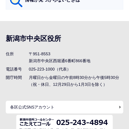
サ
ブ
ナ
新潟市中央区役所
ビ
ゲ
住所
〒951-8553
ー
新潟市中央区西堀通6番町866番地
シ
電話番号
025-223-1000（代表）
ョ
開庁時間
月曜日から金曜日の午前8時30分から午後5時30分
ン
（祝・休日、12月29日から1月3日を除く）
こ
こ
各区公式SNSアカウント
ま
で