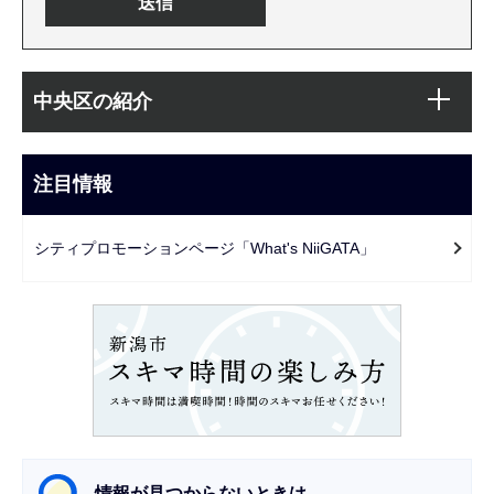
本
サ
文
中央区の紹介
ブ
こ
ナ
こ
ビ
注目情報
ま
ゲ
で
ー
シティプロモーションページ「What's NiiGATA」
シ
ョ
ン
こ
こ
か
ら
情報が見つからないときは