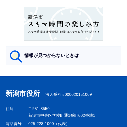
ョ
ン
こ
こ
か
ら
情報が見つからないときは
サ
ブ
ナ
新潟市役所
法人番号 5000020151009
ビ
ゲ
住所
〒951-8550
ー
新潟市中央区学校町通1番町602番地1
シ
電話番号
025-228-1000（代表）