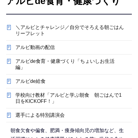
アルビde食育・健康づくり
こ
こ
か
＼アルビとチャレンジ／自分でそろえる朝ごはん
ら
リーフレット
アルビ動画の配信
アルビde食育・健康づくり「ちょいしお生活
編」
アルビde給食
学校向け教材「アルビと学ぶ朝食 朝ごはんで1
日をKICKOFF！」
選手による特別講演会
朝食欠食や偏食、肥満・痩身傾向児の増加など、生