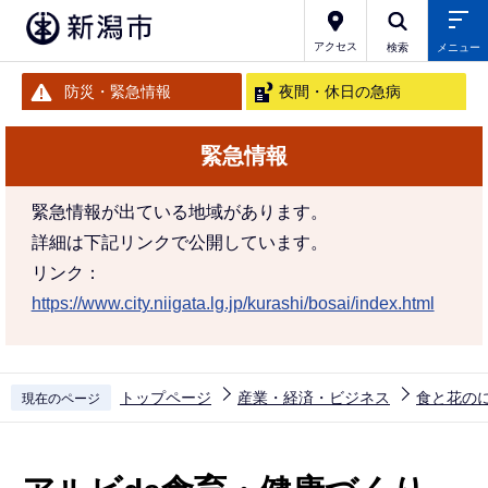
こ
の
アクセス
検索
メニュー
ペ
防災・緊急情報
夜間・休日の急病
ー
ジ
緊急情報
の
先
緊急情報が出ている地域があります。
頭
詳細は下記リンクで公開しています。
で
リンク：
す
https://www.city.niigata.lg.jp/kurashi/bosai/index.html
トップページ
産業・経済・ビジネス
食と花の
現在のページ
本
文