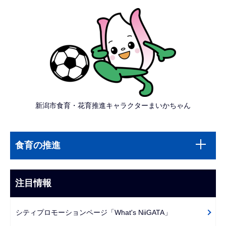
新潟市食育・花育推進キャラクターまいかちゃん
本
サ
文
食育の推進
ブ
こ
ナ
こ
ビ
注目情報
ま
ゲ
で
ー
シティプロモーションページ「What's NiiGATA」
シ