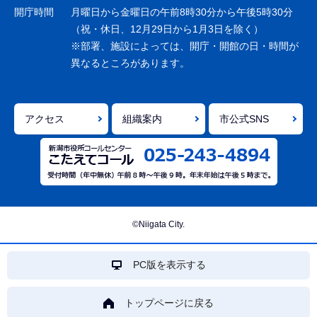
ョ
開庁時間
月曜日から金曜日の午前8時30分から午後5時30分
ン
（祝・休日、12月29日から1月3日を除く）
※部署、施設によっては、開庁・開館の日・時間が
こ
異なるところがあります。
こ
ま
で
アクセス
組織案内
市公式SNS
©Niigata City.
PC版を表示する
トップページに戻る