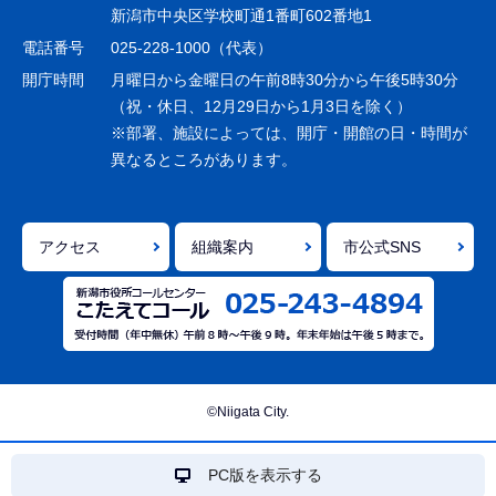
ー
新潟市中央区学校町通1番町602番地1
シ
電話番号
025-228-1000（代表）
ョ
開庁時間
月曜日から金曜日の午前8時30分から午後5時30分
ン
（祝・休日、12月29日から1月3日を除く）
※部署、施設によっては、開庁・開館の日・時間が
こ
異なるところがあります。
こ
ま
で
アクセス
組織案内
市公式SNS
©Niigata City.
PC版を表示する