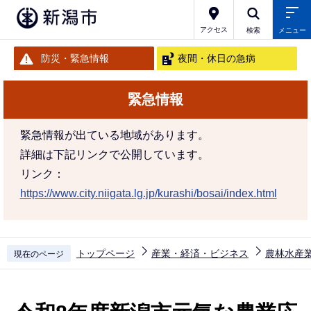
こ
の
アクセス
検索
メニュー
ペ
防災・緊急情報
夜間・休日の急病
ー
ジ
緊急情報
の
先
緊急情報が出ている地域があります。
頭
詳細は下記リンクで公開しています。
で
リンク：
す
https://www.city.niigata.lg.jp/kurashi/bosai/index.html
トップページ
産業・経済・ビジネス
農林水産
現在のページ
本
文