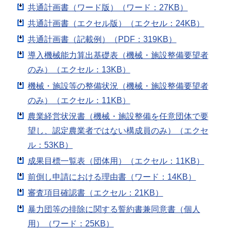
共通計画書（ワード版）（ワード：27KB）
共通計画書（エクセル版）（エクセル：24KB）
共通計画書（記載例）（PDF：319KB）
導入機械能力算出基礎表（機械・施設整備要望者
のみ）（エクセル：13KB）
機械・施設等の整備状況（機械・施設整備要望者
のみ）（エクセル：11KB）
農業経営状況書（機械・施設整備を任意団体で要
望し、認定農業者ではない構成員のみ）（エクセ
ル：53KB）
成果目標一覧表（団体用）（エクセル：11KB）
前倒し申請における理由書（ワード：14KB）
審査項目確認書（エクセル：21KB）
暴力団等の排除に関する誓約書兼同意書（個人
用）（ワード：25KB）