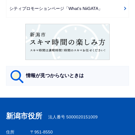
で
ー
シティプロモーションページ「What's NiiGATA」
シ
ョ
ン
こ
こ
か
ら
情報が見つからないときは
サ
ブ
ナ
新潟市役所
法人番号 5000020151009
ビ
ゲ
住所
〒951-8550