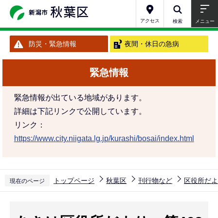
こ
の
アクセス
検索
メニュー
ペ
防災・緊急情報
夜間・休日の急病
ー
ジ
緊急情報
の
先
緊急情報が出ている地域があります。
頭
詳細は下記リンクで公開しています。
で
リンク：
す
https://www.city.niigata.lg.jp/kurashi/bosai/index.html
トップページ
秋葉区
刊行物など
区役所だよ
現在のページ
本
文