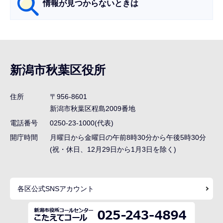
情報が見つからないときは
サ
ブ
ナ
新潟市秋葉区役所
ビ
ゲ
住所
〒956-8601
ー
新潟市秋葉区程島2009番地
シ
電話番号
0250-23-1000(代表)
ョ
開庁時間
月曜日から金曜日の午前8時30分から午後5時30分
ン
(祝・休日、12月29日から1月3日を除く)
こ
こ
各区公式SNSアカウント
ま
で