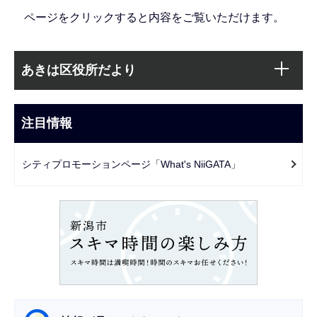
ページをクリックすると内容をご覧いただけます。
本
サ
文
あきは区役所だより
ブ
こ
ナ
こ
ビ
注目情報
ま
ゲ
で
ー
シティプロモーションページ「What's NiiGATA」
シ
ョ
ン
こ
こ
か
ら