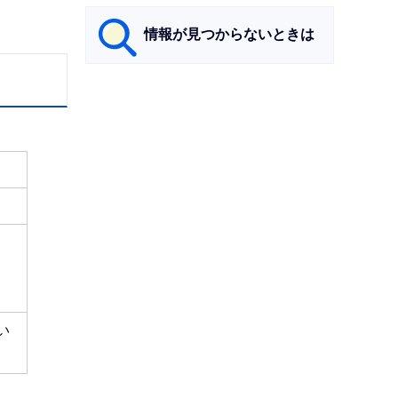
情報が見つからないときは
サ
ブ
ナ
ビ
ゲ
ー
シ
ョ
ン
こ
い
こ
ま
で