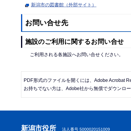
新潟市の図書館（外部サイト）
お問い合せ先
施設のご利用に関するお問い合せ
ご利用される各施設へお問い合せください。
PDF形式のファイルを開くには、Adobe Acrobat R
お持ちでない方は、Adobe社から無償でダウンロ
本
文
こ
新潟市役所
法人番号 5000020151009
こ