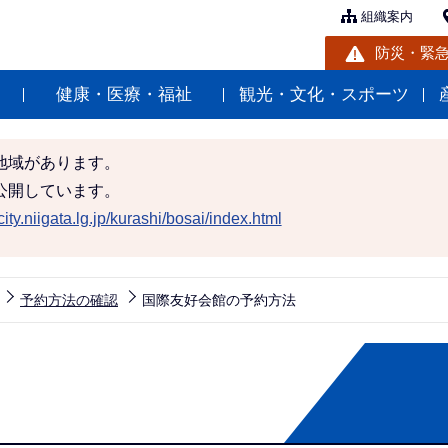
組織案内
防災・緊
健康・医療・福祉
観光・文化・スポーツ
地域があります。
公開しています。
ity.niigata.lg.jp/kurashi/bosai/index.html
予約方法の確認
国際友好会館の予約方法