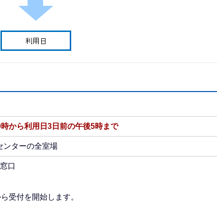
9時から利用日3日前の午後5時まで
センターの全室場
窓口
から受付を開始します。