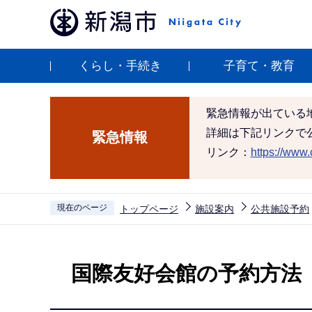
こ
の
ペ
くらし・手続き
子育て・教育
ー
ジ
の
緊急情報が出ている
先
詳細は下記リンクで
緊急情報
頭
リンク：
https://www.c
で
す
現在のページ
トップページ
施設案内
公共施設予約
本
文
国際友好会館の予約方法
こ
こ