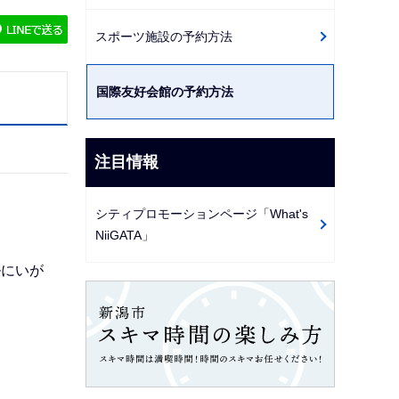
ゲ
スポーツ施設の予約方法
ー
シ
国際友好会館の予約方法
ョ
ン
こ
注目情報
こ
か
シティプロモーションページ「What's
ら
NiiGATA」
ルにいが