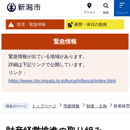
こ
の
アクセス
検索
メニュー
ペ
防災・緊急情報
夜間・休日の急病
ー
ジ
緊急情報
の
先
緊急情報が出ている地域があります。
頭
詳細は下記リンクで公開しています。
で
リンク：
す
https://www.city.niigata.lg.jp/kurashi/bosai/index.html
トップページ
市政情報
財産・土地
財産経営
現在のページ
本
文