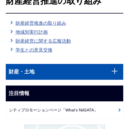
財産経営推進の取り組み
こ
こ
か
財産経営推進の取り組み
ら
地域別実行計画
財産経営に関する広報活動
学生との意見交換
本
サ
文
財産・土地
ブ
こ
ナ
こ
ビ
注目情報
ま
ゲ
で
ー
シティプロモーションページ「What's NiiGATA」
シ
ョ