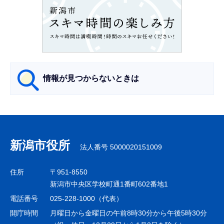
ン
こ
こ
か
ら
情報が見つからないときは
サ
ブ
ナ
新潟市役所
法人番号 5000020151009
ビ
ゲ
住所
〒951-8550
ー
新潟市中央区学校町通1番町602番地1
シ
電話番号
025-228-1000（代表）
ョ
開庁時間
月曜日から金曜日の午前8時30分から午後5時30分
ン