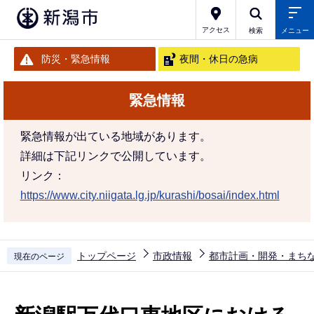
こ
の
アクセス
検索
メニュー
ペ
防災・緊急情報
夜間・休日の急病
ー
ジ
緊急情報
の
先
緊急情報が出ている地域があります。
頭
詳細は下記リンクで公開しています。
で
リンク：
す
https://www.city.niigata.lg.jp/kurashi/bosai/index.html
トップページ
市政情報
都市計画・開発・まち
現在のページ
本
文