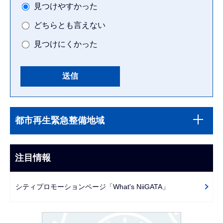
見つけやすかった
どちらとも言えない
見つけにくかった
本
サ
文
都市再生緊急整備地域
ブ
こ
ナ
こ
ビ
注目情報
ま
ゲ
で
ー
シティプロモーションページ「What's NiiGATA」
シ
ョ