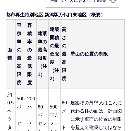
画面サイズに合わせて閲覧
都市再生特別地区 新潟駅万代口東地区（概要）
容
容
建築
高
積
積
建蔽
面積
さ
率
率
率の
の最
の
面
の
の
最高
低限
最
壁面の位置の制限
重
積
最
最
限度
度
高
高
低
（注
（注
限
限
限
1）
2）
度
度
度
約
500
200
0.5
60
建築物の外壁又はこれに
重
パ
パ
60
500
ヘ
メ
代わる柱の面は、計画図
複
ー
ー
パー
平方
ク
ー
に示す壁面の位置の制限
築
セ
セ
セン
メー
タ
ト
を超えて建築してはなら
限