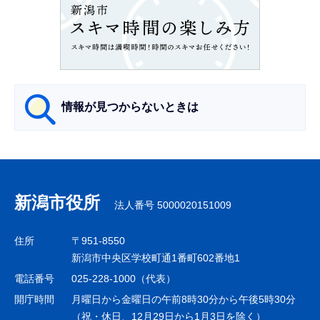
ン
こ
こ
か
ら
情報が見つからないときは
サ
ブ
ナ
新潟市役所
法人番号 5000020151009
ビ
ゲ
住所
〒951-8550
ー
新潟市中央区学校町通1番町602番地1
シ
電話番号
025-228-1000（代表）
ョ
開庁時間
月曜日から金曜日の午前8時30分から午後5時30分
ン
（祝・休日、12月29日から1月3日を除く）