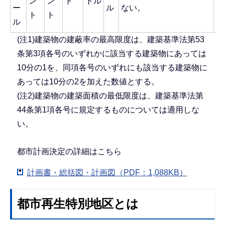
ン
ン
ト
トル
ー
ル
ない。
と
ト
ト
ル
(注1)建築物の建蔽率の最高限度は、建築基準法第53
条第3項各号のいずれかに該当する建築物にあっては
10分の1を、同項各号のいずれにも該当する建築物に
あっては10分の2を加えた数値とする。
(注2)建築物の建築面積の最低限度は、建築基準法第
44条第1項各号に規定するものについては適用しな
い。
都市計画決定の詳細はこちら
計画書・総括図・計画図（PDF：1,088KB）
都市再生特別地区とは