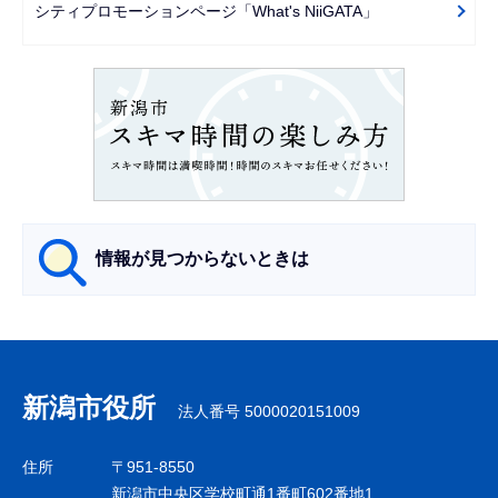
ー
シティプロモーションページ「What's NiiGATA」
シ
ョ
ン
こ
こ
か
ら
情報が見つからないときは
サ
ブ
ナ
新潟市役所
法人番号 5000020151009
ビ
ゲ
住所
〒951-8550
ー
新潟市中央区学校町通1番町602番地1