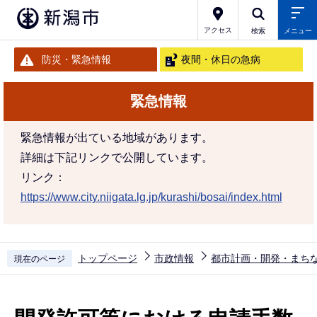
こ
の
アクセス
検索
メニュー
ペ
防災・緊急情報
夜間・休日の急病
ー
ジ
緊急情報
の
先
緊急情報が出ている地域があります。
頭
詳細は下記リンクで公開しています。
で
リンク：
す
https://www.city.niigata.lg.jp/kurashi/bosai/index.html
トップページ
市政情報
都市計画・開発・まち
現在のページ
本
文