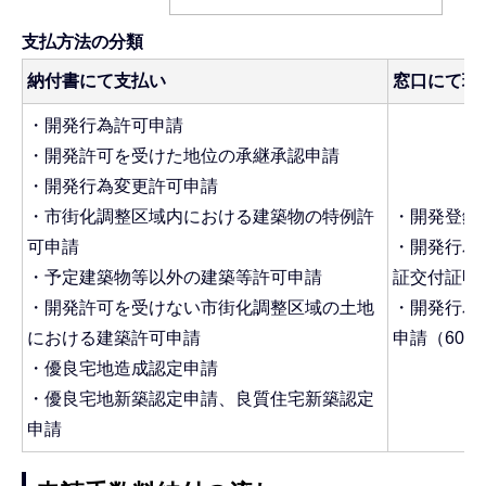
支払方法の分類
納付書にて支払い
窓口にて現
・開発行為許可申請
・開発許可を受けた地位の承継承認申請
・開発行為変更許可申請
・市街化調整区域内における建築物の特例許
・開発登録
可申請
・開発行為
・予定建築物等以外の建築等許可申請
証交付証明
・開発許可を受けない市街化調整区域の土地
・開発行為
における建築許可申請
申請（60
・優良宅地造成認定申請
・優良宅地新築認定申請、良質住宅新築認定
申請