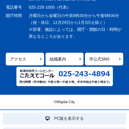
シ
電話番号
025-228-1000（代表）
ョ
開庁時間
月曜日から金曜日の午前8時30分から午後5時30分
ン
（祝・休日、12月29日から1月3日を除く）
※部署、施設によっては、開庁・開館の日・時間が
こ
異なるところがあります。
こ
ま
で
アクセス
組織案内
市公式SNS
©Niigata City.
PC版を表示する