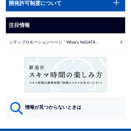
文
開発許可制度について
ブ
こ
ナ
こ
ビ
注目情報
ま
ゲ
で
ー
シティプロモーションページ「What's NiiGATA」
シ
ョ
ン
こ
こ
か
ら
情報が見つからないときは
サ