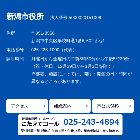
ブ
ナ
新潟市役所
法人番号 5000020151009
ビ
ゲ
住所
〒951-8550
ー
新潟市中央区学校町通1番町602番地1
シ
電話番号
025-228-1000（代表）
ョ
開庁時間
月曜日から金曜日の午前8時30分から午後5時30分
ン
（祝・休日、12月29日から1月3日を除く）
※部署、施設によっては、開庁・開館の日・時間が
こ
異なるところがあります。
こ
ま
で
アクセス
組織案内
市公式SNS