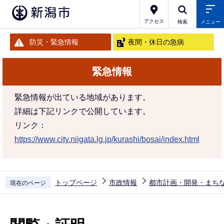
こ
の
アクセス
検索
メニュー
ペ
防災・緊急情報
夜間・休日の急病
ー
ジ
緊急情報
の
先
緊急情報が出ている地域があります。
頭
詳細は下記リンクで公開しています。
で
リンク：
す
https://www.city.niigata.lg.jp/kurashi/bosai/index.html
トップページ
市政情報
都市計画・開発・まち
現在のページ
本
文