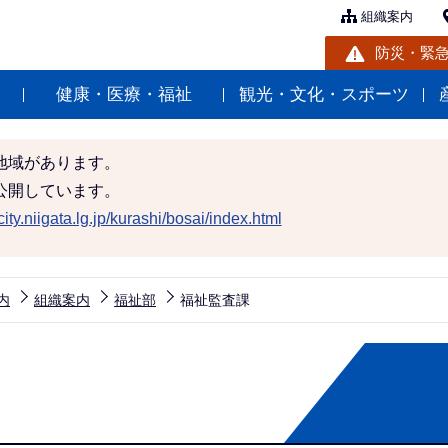
組織案内
防災・緊
健康・医療・福祉
観光・文化・スポーツ
地域があります。
公開しています。
ity.niigata.lg.jp/kurashi/bosai/index.html
内
組織案内
福祉部
福祉監査課