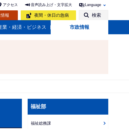
アクセス
音声読み上げ・文字拡大
Language
急情報
夜間・休日の急病
検索
産業・経済・ビジネス
市政情報
サ
福祉部
ブ
ナ
福祉総務課
ビ