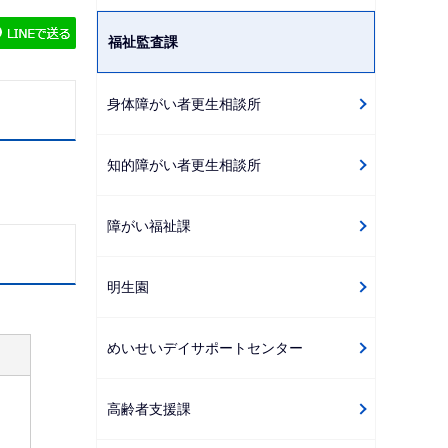
ゲ
福祉監査課
ー
シ
ョ
身体障がい者更生相談所
ン
こ
知的障がい者更生相談所
こ
か
障がい福祉課
ら
明生園
めいせいデイサポートセンター
高齢者支援課