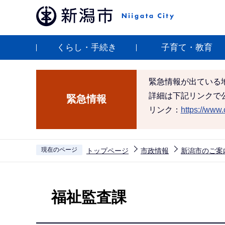
こ
の
ペ
くらし・手続き
子育て・教育
ー
ジ
の
緊急情報が出ている
先
詳細は下記リンクで
緊急情報
頭
リンク：
https://www.c
で
す
現在のページ
トップページ
市政情報
新潟市のご案
本
文
福祉監査課
こ
こ