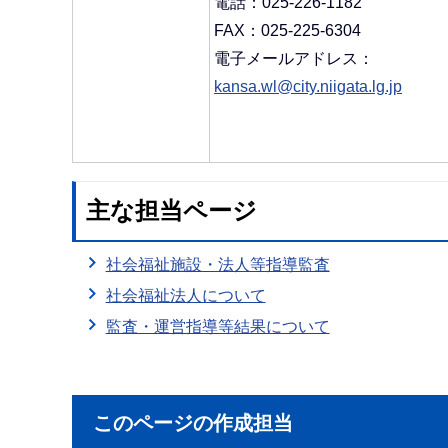
電話：025-226-1182
FAX：025-225-6304
電子メールアドレス：
kansa.wl@city.niigata.lg.jp
主な担当ページ
社会福祉施設・法人等指導監査
社会福祉法人について
監査・運営指導等結果について
このページの作成担当