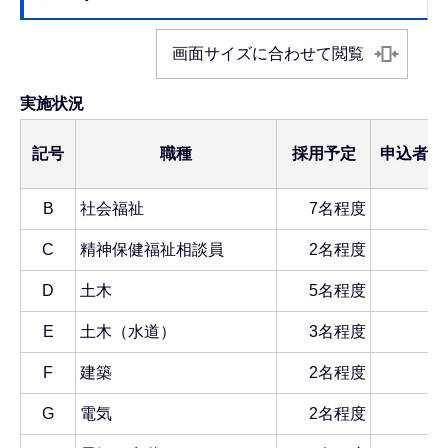
画面サイズに合わせて閲覧
実施状況
記号
職種
採用予定
申込者数
B
社会福祉
7名程度
3
C
精神保健福祉相談員
2名程度
D
土木
5名程度
1
E
土木（水道）
3名程度
F
建築
2名程度
G
電気
2名程度