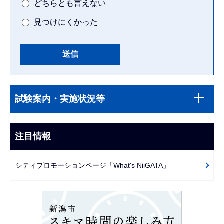
どちらとも言えない
見つけにくかった
本
サ
文
試験案内・実施状況等
ブ
こ
ナ
こ
ビ
注目情報
ま
ゲ
で
ー
シティプロモーションページ「What's NiiGATA」
シ
ョ
ン
こ