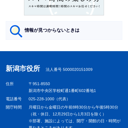
こ
か
ら
情報が見つからないときは
サ
ブ
ナ
新潟市役所
法人番号 5000020151009
ビ
ゲ
住所
〒951-8550
ー
新潟市中央区学校町通1番町602番地1
シ
電話番号
025-228-1000（代表）
ョ
開庁時間
月曜日から金曜日の午前8時30分から午後5時30分
ン
（祝・休日、12月29日から1月3日を除く）
※部署、施設によっては、開庁・開館の日・時間が
こ
異なるところがあります。