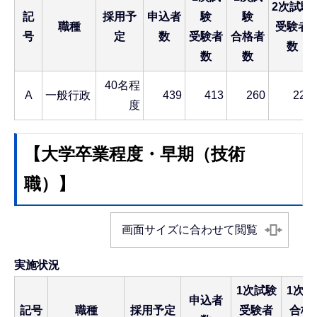
2次試験
記
採用予
申込者
験
験
職種
受験者
号
定
数
受験者
合格者
数
数
数
40名程
A
一般行政
439
413
260
227
度
【大学卒業程度・早期（技術
職）】
画面サイズに合わせて閲覧
実施状況
1次試験
1次試
申込者
記号
職種
採用予定
受験者
合格