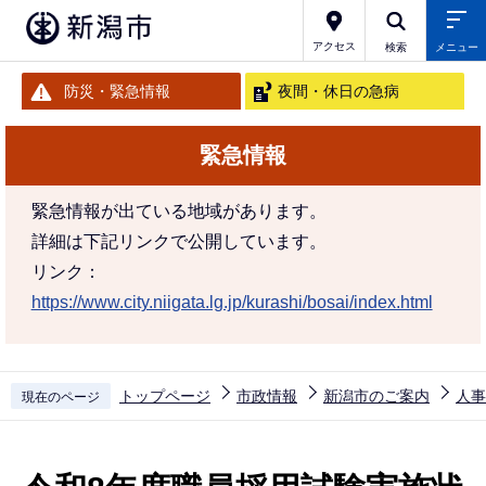
こ
の
アクセス
検索
メニュー
ペ
防災・緊急情報
夜間・休日の急病
ー
ジ
緊急情報
の
先
緊急情報が出ている地域があります。
頭
詳細は下記リンクで公開しています。
で
リンク：
す
https://www.city.niigata.lg.jp/kurashi/bosai/index.html
トップページ
市政情報
新潟市のご案内
人事
現在のページ
本
文