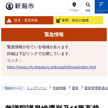
こ
の
アクセス
検索
メニュー
ペ
防災・緊急情報
夜間・休日の急病
ー
ジ
緊急情報
の
先
緊急情報が出ている地域があります。
頭
詳細は下記リンクで公開しています。
で
リンク：
す
https://www.city.niigata.lg.jp/kurashi/bosai/index.html
トップページ
市政情報
選挙
選挙管理委員会
現在のページ
本
文