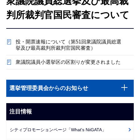
衆議院議員総選挙及び最高裁
こ
こ
判所裁判官国民審査について
か
ら
投・開票速報について（第51回衆議院議員総選
挙及び最高裁判所裁判官国民審査）
衆議院議員小選挙区の区割りが変更されました
本
サ
文
選挙管理委員会からのお知らせ
ブ
こ
ナ
こ
ビ
注目情報
ま
ゲ
で
ー
シティプロモーションページ「What's NiiGATA」
シ