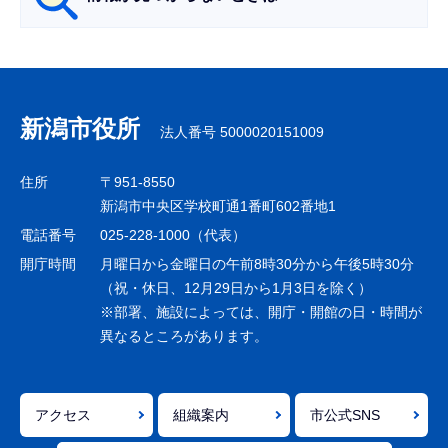
サ
ブ
ナ
新潟市役所
法人番号 5000020151009
ビ
ゲ
住所
〒951-8550
ー
新潟市中央区学校町通1番町602番地1
シ
電話番号
025-228-1000（代表）
ョ
開庁時間
月曜日から金曜日の午前8時30分から午後5時30分
ン
（祝・休日、12月29日から1月3日を除く）
※部署、施設によっては、開庁・開館の日・時間が
こ
異なるところがあります。
こ
ま
で
アクセス
組織案内
市公式SNS