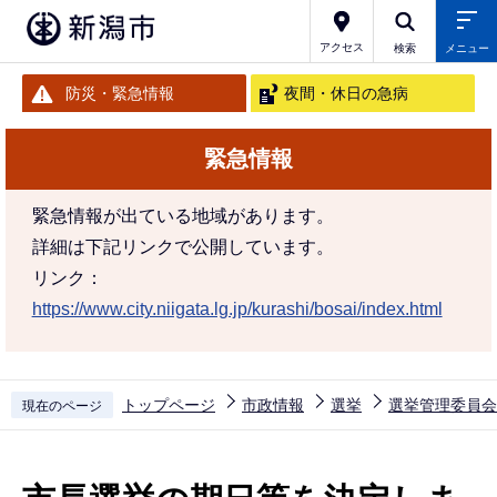
こ
の
アクセス
検索
メニュー
ペ
防災・緊急情報
夜間・休日の急病
ー
ジ
緊急情報
の
先
緊急情報が出ている地域があります。
頭
詳細は下記リンクで公開しています。
で
リンク：
す
https://www.city.niigata.lg.jp/kurashi/bosai/index.html
トップページ
市政情報
選挙
選挙管理委員会
現在のページ
本
文