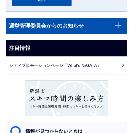
本
サ
文
選挙管理委員会からのお知らせ
ブ
こ
ナ
こ
ビ
注目情報
ま
ゲ
で
ー
シティプロモーションページ「What's NiiGATA」
シ
ョ
ン
こ
こ
か
ら
情報が見つからないときは