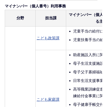
マイナンバー（個人番号）利用事務
マイナンバー（個人番
分野
担当課
る主な
児童手当の給付に
こども政策課
児童扶養手当の給
助産施設入所に関
母子生活支援施設
母子父子寡婦福祉
日常生活支援事業
高等職業訓練促進
練給付金事業に関
こども家庭課
母子健康手帳交付