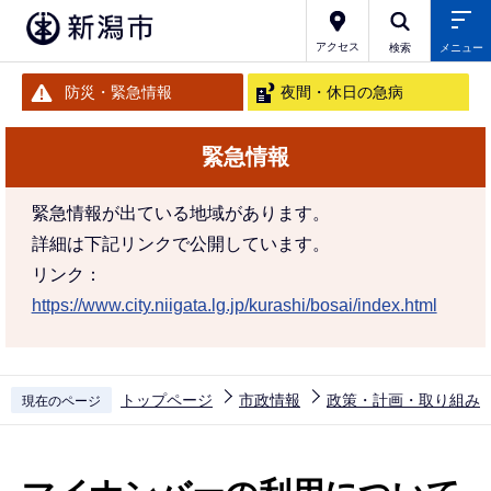
こ
の
アクセス
検索
メニュー
ペ
防災・緊急情報
夜間・休日の急病
ー
ジ
緊急情報
の
先
緊急情報が出ている地域があります。
頭
詳細は下記リンクで公開しています。
で
リンク：
す
https://www.city.niigata.lg.jp/kurashi/bosai/index.html
トップページ
市政情報
政策・計画・取り組み
現在のページ
本
文