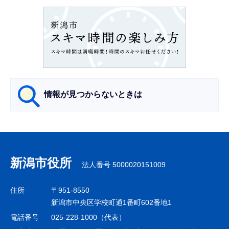
ョ
ン
こ
こ
か
ら
情報が見つからないときは
サ
ブ
ナ
新潟市役所
法人番号 5000020151009
ビ
ゲ
住所
〒951-8550
ー
新潟市中央区学校町通1番町602番地1
シ
電話番号
025-228-1000（代表）
ョ