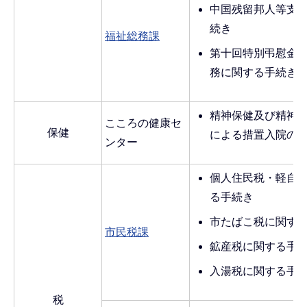
中国残留邦人等支
続き
福祉総務課
第十回特別弔慰金
務に関する手続き
精神保健及び精神
こころの健康セ
保健
による措置入院の
ンター
個人住民税・軽自
る手続き
市たばこ税に関す
市民税課
鉱産税に関する手
入湯税に関する手
税