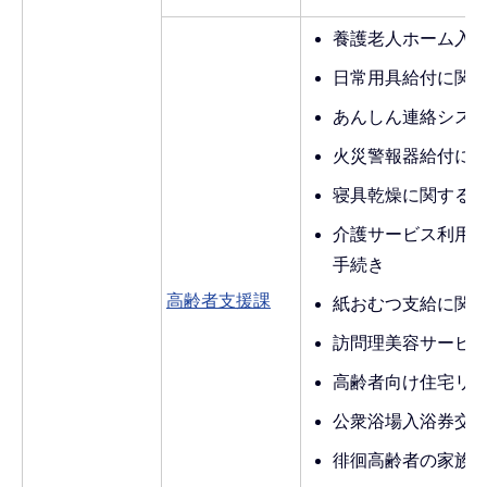
養護老人ホーム入
日常用具給付に関
あんしん連絡シス
火災警報器給付に
寝具乾燥に関する
介護サービス利用
手続き
高齢者支援課
紙おむつ支給に関
訪問理美容サービ
高齢者向け住宅リ
公衆浴場入浴券交
徘徊高齢者の家族