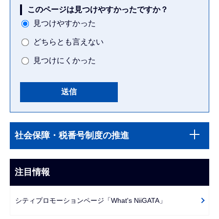
このページは見つけやすかったですか？
見つけやすかった
どちらとも言えない
見つけにくかった
本
サ
文
社会保障・税番号制度の推進
ブ
こ
ナ
こ
ビ
注目情報
ま
ゲ
で
ー
シティプロモーションページ「What's NiiGATA」
シ