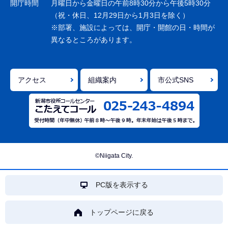
開庁時間
月曜日から金曜日の午前8時30分から午後5時30分
ン
（祝・休日、12月29日から1月3日を除く）
※部署、施設によっては、開庁・開館の日・時間が
こ
異なるところがあります。
こ
ま
で
アクセス
組織案内
市公式SNS
©Niigata City.
PC版を表示する
トップページに戻る