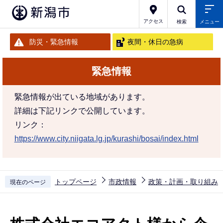
こ
の
アクセス
検索
メニュー
ペ
防災・緊急情報
夜間・休日の急病
ー
ジ
緊急情報
の
先
緊急情報が出ている地域があります。
頭
詳細は下記リンクで公開しています。
で
リンク：
す
https://www.city.niigata.lg.jp/kurashi/bosai/index.html
トップページ
市政情報
政策・計画・取り組み
現在のページ
本
文