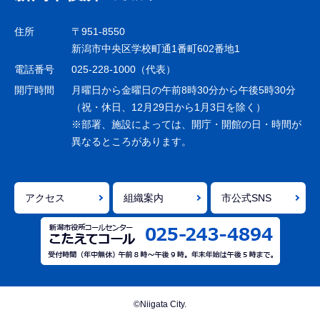
ビ
ゲ
住所
〒951-8550
ー
新潟市中央区学校町通1番町602番地1
シ
電話番号
025-228-1000（代表）
ョ
開庁時間
月曜日から金曜日の午前8時30分から午後5時30分
ン
（祝・休日、12月29日から1月3日を除く）
※部署、施設によっては、開庁・開館の日・時間が
こ
異なるところがあります。
こ
ま
で
アクセス
組織案内
市公式SNS
©Niigata City.