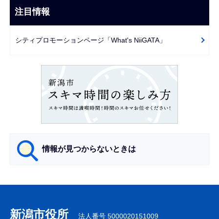
ビ
注目情報
ま
ゲ
で
ー
シティプロモーションページ「What's NiiGATA」
シ
ョ
ン
こ
こ
か
ら
情報が見つからないときは
サ
ブ
ナ
新潟市役所
法人番号 5000020151009