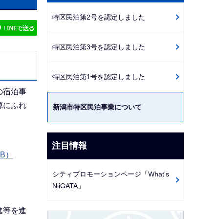
ビ
特区民泊第2号を認定しました
ゲ
ー
特区民泊第3号を認定しました
シ
ョ
ン
特区民泊第1号を認定しました
こ
の宿泊事
こ
源にふれ
新潟市特区民泊事業について
か
ら
注目情報
B）
シティプロモーションページ「What's
NiiGATA」
進等を進