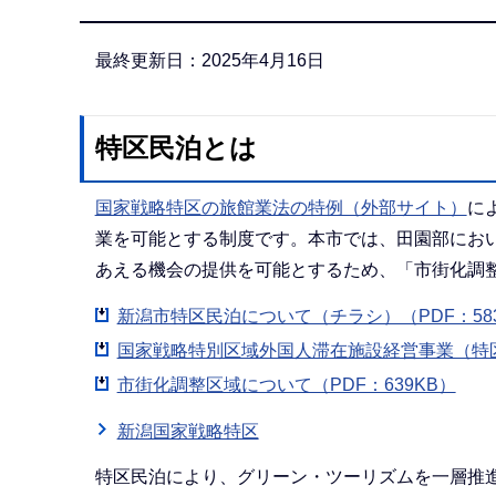
か
ら
最終更新日：2025年4月16日
特区民泊とは
国家戦略特区の旅館業法の特例（外部サイト）
に
業を可能とする制度です。本市では、田園部にお
あえる機会の提供を可能とするため、「市街化調
新潟市特区民泊について（チラシ）（PDF：58
国家戦略特別区域外国人滞在施設経営事業（特区民
市街化調整区域について（PDF：639KB）
新潟国家戦略特区
特区民泊により、グリーン・ツーリズムを一層推