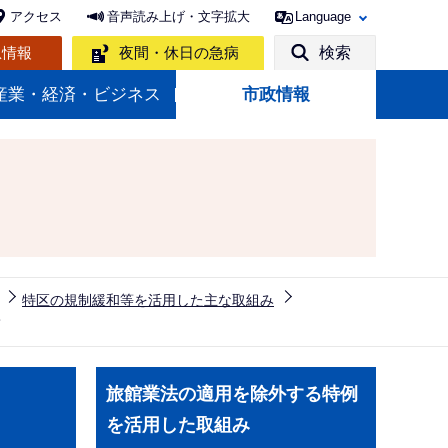
アクセス
音声読み上げ・文字拡大
Language
急情報
夜間・休日の急病
検索
産業・経済・ビジネス
市政情報
特区の規制緩和等を活用した主な取組み
て
サ
旅館業法の適用を除外する特例
ブ
を活用した取組み
ナ