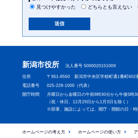
見つけやすかった
どちらとも言えない
本
文
こ
新潟市役所
法人番号 5000020151009
こ
ま
住所
〒951-8550
新潟市中央区学校町通1番町602
で
電話番号
025-228-1000（代表）
開庁時間
月曜日から金曜日の午前8時30分から午後5時3
（祝・休日、12月29日から1月3日を除く）
※部署、施設によっては、開庁・開館の日・時
ホームページの考え方
ホームページの使い方
ア