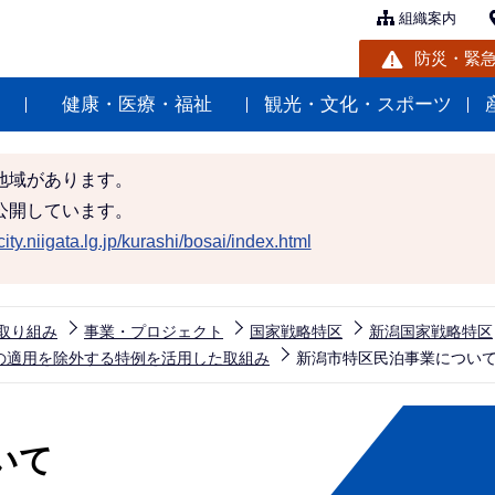
組織案内
防災・緊
健康・医療・福祉
観光・文化・スポーツ
地域があります。
公開しています。
ity.niigata.lg.jp/kurashi/bosai/index.html
取り組み
事業・プロジェクト
国家戦略特区
新潟国家戦略特区
の適用を除外する特例を活用した取組み
新潟市特区民泊事業につい
いて