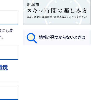
者にも農
情報が見つからないときは
す。
サ
ブ
環境
ナ
ビ
ゲ
ー
シ
ョ
ン