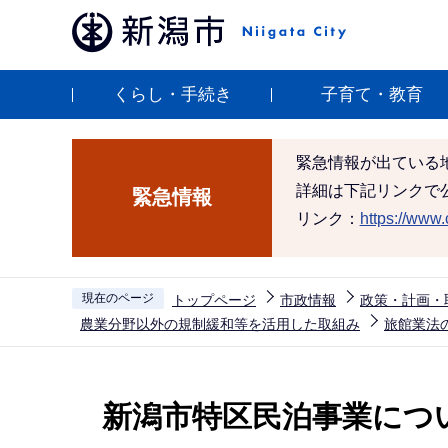
こ
の
ペ
くらし・手続き
子育て・教育
ー
ジ
の
緊急情報が出ている
先
詳細は下記リンクで
緊急情報
頭
リンク：
https://www.c
で
す
現在のページ
トップページ
市政情報
政策・計画・
農業分野以外の規制緩和等を活用した取組み
旅館業法
本
文
新潟市特区民泊事業につ
こ
こ