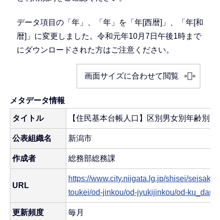
データ項目の「年」、「年」を「年[西暦]」、「年[和
暦]」に変更しました。令和元年10月7日午後1時まで
にダウンロードされた方はご注意ください。
画面サイズに合わせて閲覧
メタデータ情報
タイトル
【住民基本台帳人口】区別男女別年齢別人
公表組織名
新潟市
作成者
総務部総務課
https://www.city.niigata.lg.jp/shisei/seisaku
URL
toukei/od-jinkou/od-jyukijinkou/od-ku_danj
更新頻度
毎月