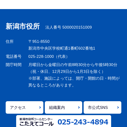
サ
ブ
ナ
新潟市役所
法人番号 5000020151009
ビ
ゲ
住所
〒951-8550
ー
新潟市中央区学校町通1番町602番地1
シ
電話番号
025-228-1000（代表）
ョ
開庁時間
月曜日から金曜日の午前8時30分から午後5時30分
ン
（祝・休日、12月29日から1月3日を除く）
※部署、施設によっては、開庁・開館の日・時間が
こ
異なるところがあります。
こ
ま
で
アクセス
組織案内
市公式SNS