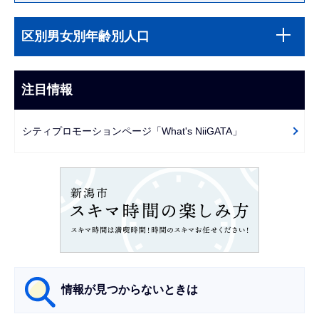
本
サ
文
区別男女別年齢別人口
ブ
こ
ナ
こ
ビ
注目情報
ま
ゲ
で
ー
シティプロモーションページ「What's NiiGATA」
シ
ョ
ン
こ
こ
か
ら
情報が見つからないときは