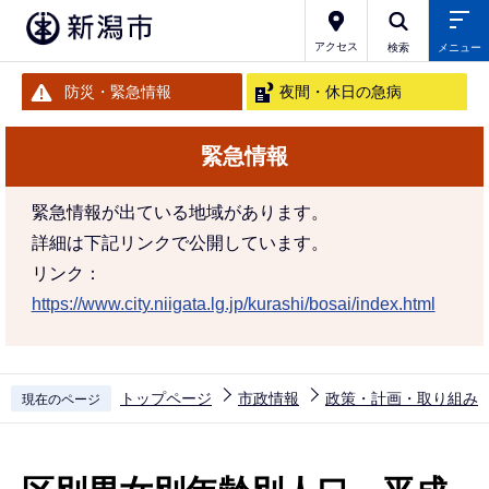
こ
の
アクセス
検索
メニュー
ペ
防災・緊急情報
夜間・休日の急病
ー
ジ
緊急情報
の
先
緊急情報が出ている地域があります。
頭
詳細は下記リンクで公開しています。
で
リンク：
す
https://www.city.niigata.lg.jp/kurashi/bosai/index.html
トップページ
市政情報
政策・計画・取り組み
現在のページ
本
文