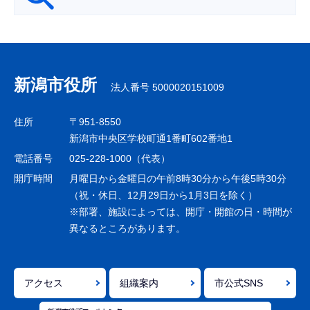
サ
ブ
ナ
新潟市役所
法人番号 5000020151009
ビ
ゲ
住所
〒951-8550
ー
新潟市中央区学校町通1番町602番地1
シ
電話番号
025-228-1000（代表）
ョ
開庁時間
月曜日から金曜日の午前8時30分から午後5時30分
ン
（祝・休日、12月29日から1月3日を除く）
※部署、施設によっては、開庁・開館の日・時間が
こ
異なるところがあります。
こ
ま
で
アクセス
組織案内
市公式SNS