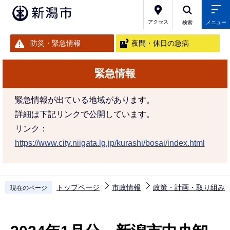
こ
の
アクセス
検索
メニュー
ペ
防災・緊急情報
夜間・休日の急病
ー
ジ
緊急情報
の
先
緊急情報が出ている地域があります。
頭
詳細は下記リンクで公開しています。
で
リンク：
す
https://www.city.niigata.lg.jp/kurashi/bosai/index.html
トップページ
市政情報
政策・計画・取り組み
現在のページ
本
文