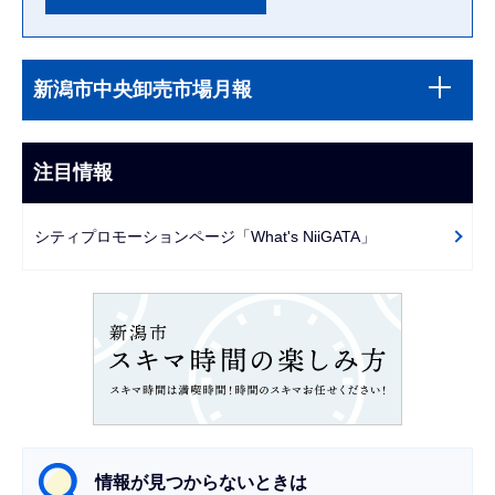
本
サ
文
新潟市中央卸売市場月報
ブ
こ
ナ
こ
ビ
注目情報
ま
ゲ
で
ー
シティプロモーションページ「What's NiiGATA」
シ
ョ
ン
こ
こ
か
ら
情報が見つからないときは