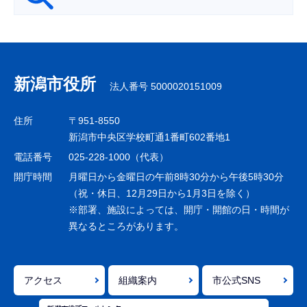
サ
ブ
ナ
新潟市役所
法人番号 5000020151009
ビ
ゲ
住所
〒951-8550
ー
新潟市中央区学校町通1番町602番地1
シ
電話番号
025-228-1000（代表）
ョ
開庁時間
月曜日から金曜日の午前8時30分から午後5時30分
ン
（祝・休日、12月29日から1月3日を除く）
※部署、施設によっては、開庁・開館の日・時間が
こ
異なるところがあります。
こ
ま
で
アクセス
組織案内
市公式SNS