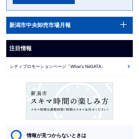
本
サ
文
新潟市中央卸売市場月報
ブ
こ
ナ
こ
ビ
注目情報
ま
ゲ
で
ー
シティプロモーションページ「What's NiiGATA」
シ
ョ
ン
こ
こ
か
ら
情報が見つからないときは