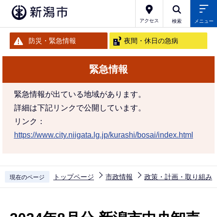
こ
の
アクセス
検索
メニュー
ペ
防災・緊急情報
夜間・休日の急病
ー
ジ
緊急情報
の
先
緊急情報が出ている地域があります。
頭
詳細は下記リンクで公開しています。
で
リンク：
す
https://www.city.niigata.lg.jp/kurashi/bosai/index.html
トップページ
市政情報
政策・計画・取り組み
現在のページ
本
文