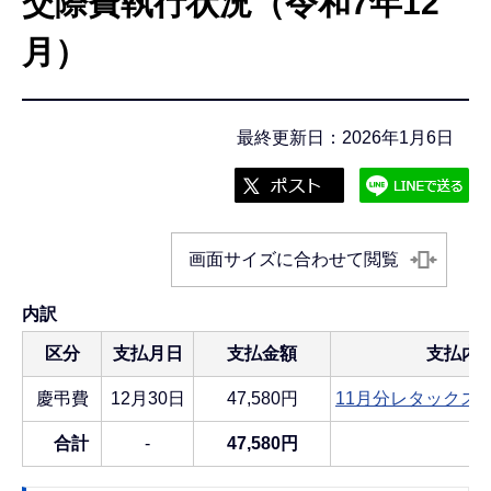
交際費執行状況（令和7年12
こ
こ
月）
か
ら
最終更新日：2026年1月6日
画面サイズに合わせて閲覧
内訳
区分
支払月日
支払金額
支払内
慶弔費
12月30日
47,580円
11月分レタックス（
合計
-
47,580円