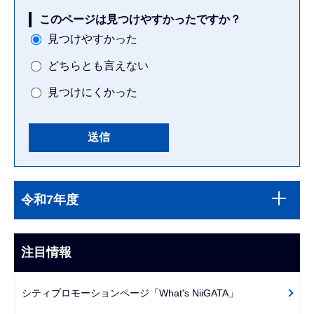
このページは見つけやすかったですか？
見つけやすかった
どちらとも言えない
見つけにくかった
本
サ
文
令和7年度
ブ
こ
ナ
こ
ビ
注目情報
ま
ゲ
で
ー
シティプロモーションページ「What's NiiGATA」
シ