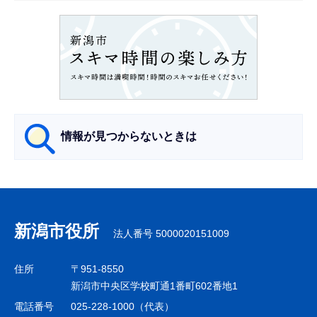
ョ
ン
こ
こ
か
ら
情報が見つからないときは
サ
ブ
ナ
新潟市役所
法人番号 5000020151009
ビ
ゲ
住所
〒951-8550
ー
新潟市中央区学校町通1番町602番地1
シ
電話番号
025-228-1000（代表）