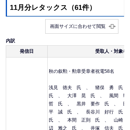
11月分レタックス（61件）
画面サイズに合わせて閲覧
内訳
発信日
受取人・対象者
秋の叙勲・勲章受章者祝電58名
浅見 徳夫 氏 、 猪俣 勇 氏
氏 、 大澤 晃 氏 、 風間 
哲 氏 、 黒井 要作 氏 、 田
平 誠 氏 、 長谷川 好行 氏
氏 、 本間 正則 氏 、 山崎 
辺 雅之 氏 、 井塚 信夫 氏