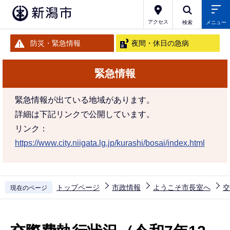
こ
の
アクセス
検索
メニュー
ペ
防災・緊急情報
夜間・休日の急病
ー
ジ
緊急情報
の
先
緊急情報が出ている地域があります。
頭
詳細は下記リンクで公開しています。
で
リンク：
す
https://www.city.niigata.lg.jp/kurashi/bosai/index.html
トップページ
市政情報
ようこそ市長室へ
交
現在のページ
本
文