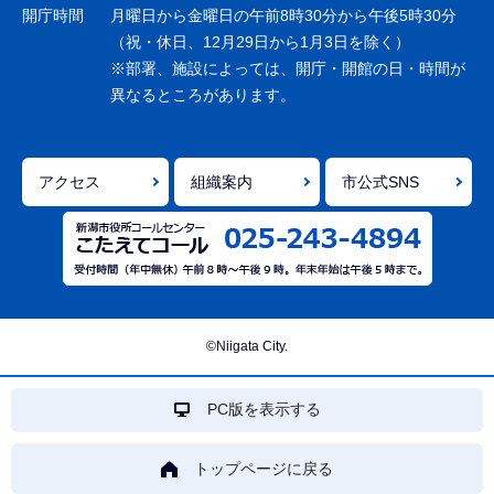
ョ
開庁時間
月曜日から金曜日の午前8時30分から午後5時30分
ン
（祝・休日、12月29日から1月3日を除く）
※部署、施設によっては、開庁・開館の日・時間が
こ
異なるところがあります。
こ
ま
で
アクセス
組織案内
市公式SNS
©Niigata City.
PC版を表示する
トップページに戻る