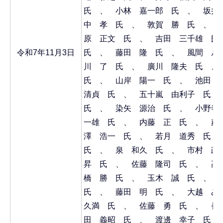
氏 、 小林 嘉一郎 氏 、 坂井
中 孝 氏 、 敦賀 勝 氏 、 
原 正文 氏 、 吉田 三千雄 
令和7年11月3日
氏 、 藤田 隆 氏 、 風間 ル
川 了 氏 、 廣川 隆夫 氏 
氏 、 山岸 陽一 氏 、 池田
清貞 氏 、 五十嵐 由利子 氏
氏 、 染矢 源治 氏 、 小野
一雄 氏 、 内藤 正 氏 、 麸
澤 浩一 氏 、 若月 道秀 氏
氏 、 泉 和久 氏 、 市村 
昇 氏 、 佐藤 隆司 氏 、 高
橋 勝 氏 、 玉木 誠 氏 、
氏 、 藤田 明 氏 、 大越 
久満 氏 、 佐藤 勇 氏 、 長
田 義昭 氏 、 渡邊 幸子 氏 