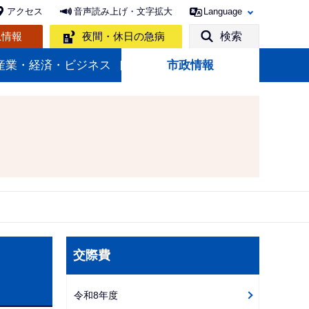
アクセス
音声読み上げ・文字拡大
Language
急情報
夜間・休日の急病
検索
産業・経済・ビジネス
市政情報
サ
交際費
ブ
ナ
令和8年度
ビ