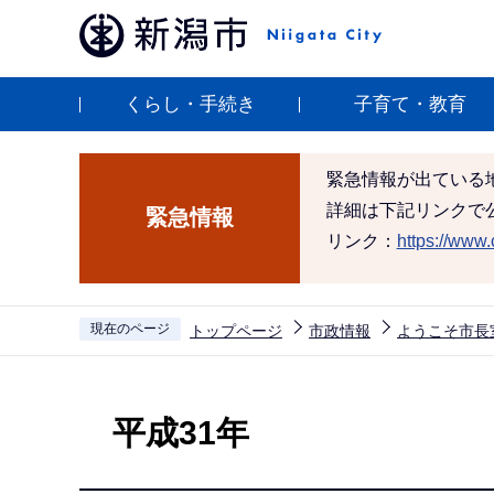
こ
の
ペ
くらし・手続き
子育て・教育
ー
ジ
の
緊急情報が出ている
先
詳細は下記リンクで
緊急情報
頭
リンク：
https://www.c
で
す
現在のページ
トップページ
市政情報
ようこそ市長
本
文
平成31年
こ
こ