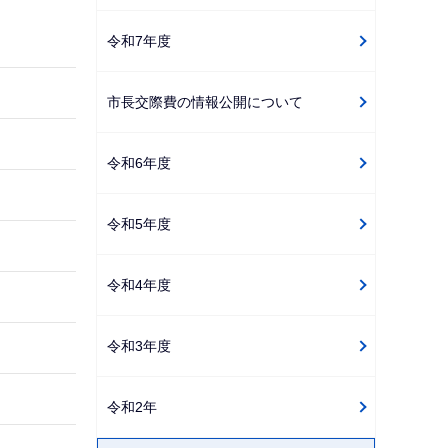
ゲ
令和7年度
ー
シ
市長交際費の情報公開について
ョ
ン
こ
令和6年度
こ
か
令和5年度
ら
令和4年度
令和3年度
令和2年