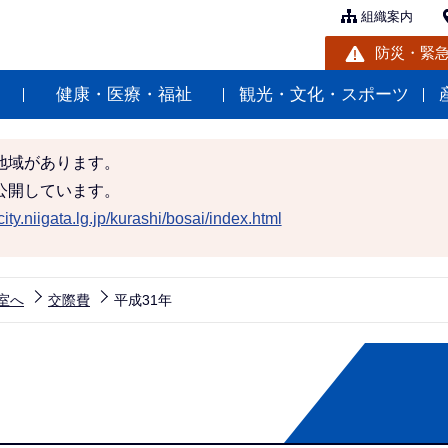
組織案内
防災・緊
健康・医療・福祉
観光・文化・スポーツ
地域があります。
公開しています。
ity.niigata.lg.jp/kurashi/bosai/index.html
室へ
交際費
平成31年