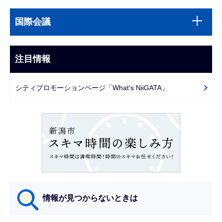
本
サ
文
国際会議
ブ
こ
ナ
こ
ビ
注目情報
ま
ゲ
で
ー
シティプロモーションページ「What's NiiGATA」
シ
ョ
ン
こ
こ
か
ら
情報が見つからないときは