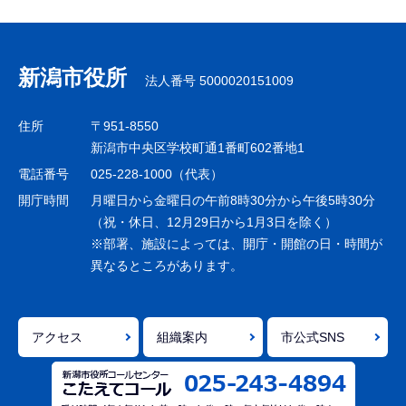
サ
ブ
ナ
新潟市役所
法人番号 5000020151009
ビ
ゲ
住所
〒951-8550
ー
新潟市中央区学校町通1番町602番地1
シ
電話番号
025-228-1000（代表）
ョ
開庁時間
月曜日から金曜日の午前8時30分から午後5時30分
ン
（祝・休日、12月29日から1月3日を除く）
※部署、施設によっては、開庁・開館の日・時間が
こ
異なるところがあります。
こ
ま
で
アクセス
組織案内
市公式SNS