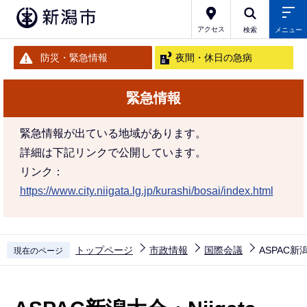
こ
の
アクセス
検索
メニュー
ペ
防災・緊急情報
夜間・休日の急病
ー
ジ
緊急情報
の
先
緊急情報が出ている地域があります。
頭
詳細は下記リンクで公開しています。
で
リンク：
す
https://www.city.niigata.lg.jp/kurashi/bosai/index.html
トップページ
市政情報
国際会議
ASPAC新潟
現在のページ
本
文