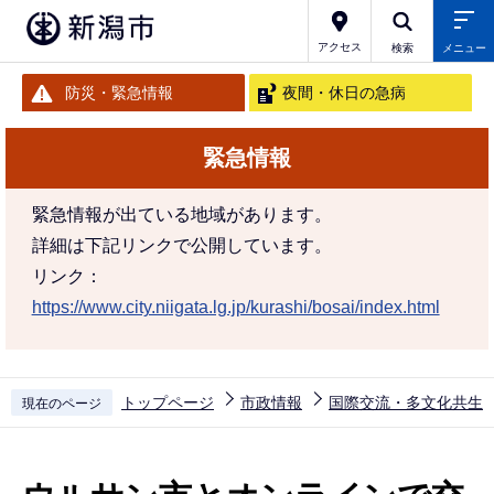
こ
の
アクセス
検索
メニュー
ペ
防災・緊急情報
夜間・休日の急病
ー
ジ
緊急情報
の
先
緊急情報が出ている地域があります。
頭
詳細は下記リンクで公開しています。
で
リンク：
す
https://www.city.niigata.lg.jp/kurashi/bosai/index.html
トップページ
市政情報
国際交流・多文化共生
現在のページ
本
文