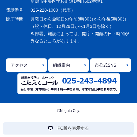
新潟市中央区学校町通1番町602番地1
シ
電話番号
025-228-1000（代表）
ョ
開庁時間
月曜日から金曜日の午前8時30分から午後5時30分
ン
（祝・休日、12月29日から1月3日を除く）
※部署、施設によっては、開庁・開館の日・時間が
こ
異なるところがあります。
こ
ま
で
アクセス
組織案内
市公式SNS
©Niigata City.
PC版を表示する