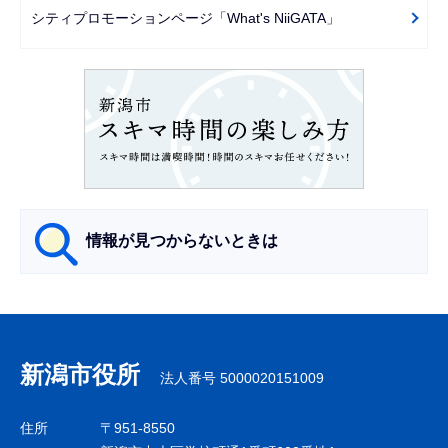
ー
シティプロモーションページ「What's NiiGATA」
シ
ョ
ン
こ
こ
か
ら
情報が見つからないときは
サ
ブ
ナ
新潟市役所
法人番号 5000020151009
ビ
ゲ
住所
〒951-8550
ー