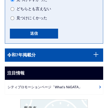
どちらとも言えない
見つけにくかった
本
サ
文
令和7年掲載分
ブ
こ
ナ
こ
ビ
注目情報
ま
ゲ
で
ー
シティプロモーションページ「What's NiiGATA」
シ
ョ
ン