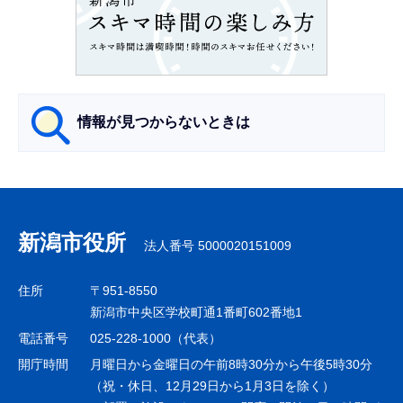
こ
こ
か
ら
情報が見つからないときは
サ
ブ
ナ
新潟市役所
法人番号 5000020151009
ビ
ゲ
住所
〒951-8550
ー
新潟市中央区学校町通1番町602番地1
シ
電話番号
025-228-1000（代表）
ョ
開庁時間
月曜日から金曜日の午前8時30分から午後5時30分
ン
（祝・休日、12月29日から1月3日を除く）