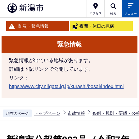
こ
の
アクセス
検索
メニュー
ペ
防災・緊急情報
夜間・休日の急病
ー
ジ
緊急情報
の
先
緊急情報が出ている地域があります。
頭
詳細は下記リンクで公開しています。
で
リンク：
す
https://www.city.niigata.lg.jp/kurashi/bosai/index.html
トップページ
市政情報
条例・規則・要綱・公
現在のページ
本
文