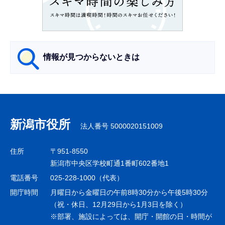
こ
か
ら
情報が見つからないときは
サ
ブ
ナ
新潟市役所
法人番号 5000020151009
ビ
ゲ
住所
〒951-8550
ー
新潟市中央区学校町通1番町602番地1
シ
電話番号
025-228-1000（代表）
ョ
開庁時間
月曜日から金曜日の午前8時30分から午後5時30分
ン
（祝・休日、12月29日から1月3日を除く）
※部署、施設によっては、開庁・開館の日・時間が
こ