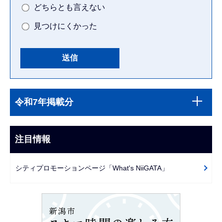
どちらとも言えない
見つけにくかった
本
サ
文
令和7年掲載分
ブ
こ
ナ
こ
ビ
注目情報
ま
ゲ
で
ー
シティプロモーションページ「What's NiiGATA」
シ
ョ
ン
こ