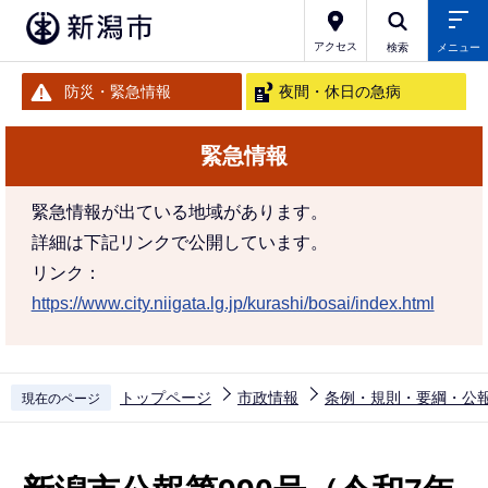
こ
の
アクセス
検索
メニュー
ペ
防災・緊急情報
夜間・休日の急病
ー
ジ
緊急情報
の
先
緊急情報が出ている地域があります。
頭
詳細は下記リンクで公開しています。
で
リンク：
す
https://www.city.niigata.lg.jp/kurashi/bosai/index.html
トップページ
市政情報
条例・規則・要綱・公
現在のページ
本
文