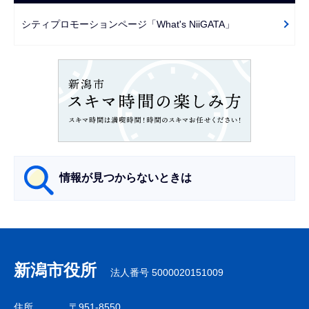
シ
シティプロモーションページ「What's NiiGATA」
ョ
ン
こ
こ
か
ら
情報が見つからないときは
サ
ブ
ナ
新潟市役所
法人番号 5000020151009
ビ
ゲ
住所
〒951-8550