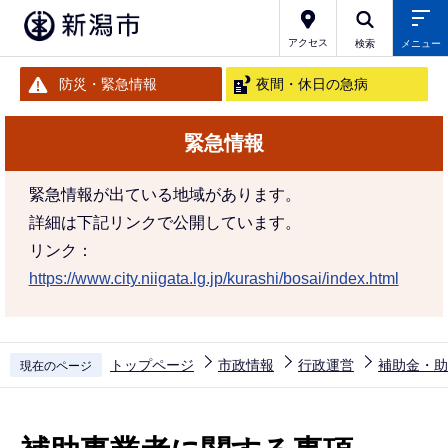
こ
の
アクセス
検索
メニュー
ペ
防災・緊急情報
夜間・休日の急病
ー
ジ
緊急情報
の
先
緊急情報が出ている地域があります。
頭
詳細は下記リンクで公開しています。
で
リンク：
す
https://www.city.niigata.lg.jp/kurashi/bosai/index.html
トップページ
市政情報
行政運営
補助金・助
現在のページ
本
文