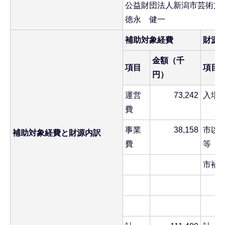
公益財団法人新潟市芸術
徳永 健一
補助対象経費
財源
金額（千
項目
項目
円）
運営
73,242
入場
費
事業
38,158
市以
補助対象経費と財源内訳
費
等
市補