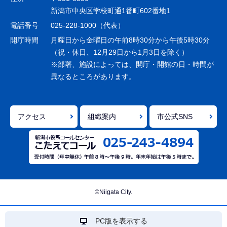
ー
新潟市中央区学校町通1番町602番地1
シ
電話番号
025-228-1000（代表）
ョ
開庁時間
月曜日から金曜日の午前8時30分から午後5時30分
ン
（祝・休日、12月29日から1月3日を除く）
※部署、施設によっては、開庁・開館の日・時間が
こ
異なるところがあります。
こ
ま
で
アクセス
組織案内
市公式SNS
©Niigata City.
PC版を表示する