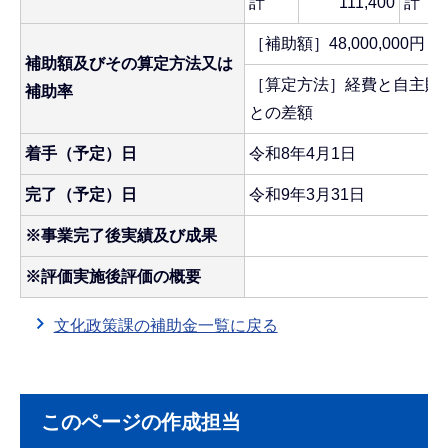
計
111,400
計
［補助額］48,000,000円
補助額及びその算定方法又は
［算定方法］経費と自主財
補助率
との差額
着手（予定）日
令和8年4月1日
完了（予定）日
令和9年3月31日
※事業完了後実績及び成果
※評価実施後評価の概要
文化政策課の補助金一覧に戻る
このページの作成担当