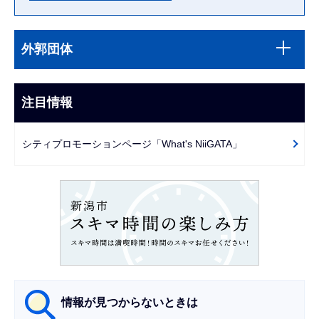
本
サ
文
外郭団体
ブ
こ
ナ
こ
ビ
注目情報
ま
ゲ
で
ー
シティプロモーションページ「What's NiiGATA」
シ
ョ
ン
こ
こ
か
ら
情報が見つからないときは