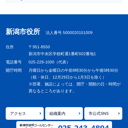
サ
ブ
ナ
新潟市役所
法人番号 5000020151009
ビ
ゲ
住所
〒951-8550
ー
新潟市中央区学校町通1番町602番地1
シ
電話番号
025-228-1000（代表）
ョ
開庁時間
月曜日から金曜日の午前8時30分から午後5時30分
ン
（祝・休日、12月29日から1月3日を除く）
※部署、施設によっては、開庁・開館の日・時間が
こ
異なるところがあります。
こ
ま
で
アクセス
組織案内
市公式SNS