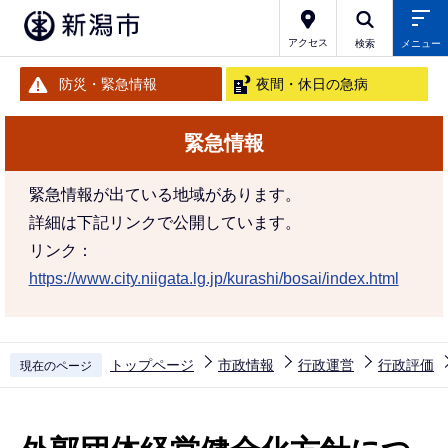
こ
の
アクセス
検索
メニュー
ペ
防災・緊急情報
夜間・休日の急病
ー
ジ
緊急情報
の
先
緊急情報が出ている地域があります。
頭
詳細は下記リンクで公開しています。
で
リンク：
す
https://www.city.niigata.lg.jp/kurashi/bosai/index.html
トップページ
市政情報
行政運営
行政評価
現在のページ
本
文