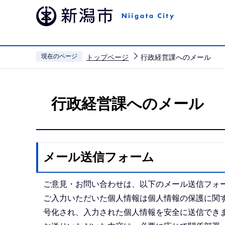
こ
の
ペ
ー
現在のページ
トップページ
行政経営課へのメール
ジ
本
の
文
先
行政経営課へのメール
こ
頭
こ
で
か
す
ら
メール送信フォーム
ご意見・お問い合わせは、以下のメール送信フォ
ご入力いただいた個人情報は個人情報の保護に関す
号化され、入力された個人情報を安全に送信でき