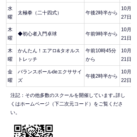
水
10月1
太極拳（二十四式）
午後2時半から
曜
27日
木
10月1
◆初心者入門卓球
午前9時半から
曜
21日
木
かんたん！エアロ&タオルス
午前10時45分
10月1
曜
トレッチ
から
21日
金
バランスボールdeエクササイ
10月6
午後2時半から
曜
ズ
22日
注記：その他多数のスクールを開催しています｡詳し
くはホームページ（下二次元コード）をご覧くださ
い。