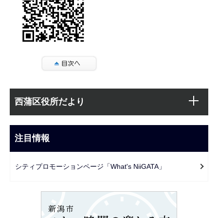
本
サ
文
西蒲区役所だより
ブ
こ
ナ
こ
ビ
注目情報
ま
ゲ
で
ー
シティプロモーションページ「What's NiiGATA」
シ
ョ
ン
こ