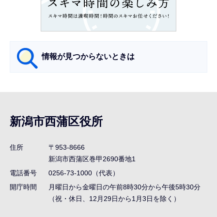
こ
か
ら
情報が見つからないときは
サ
ブ
ナ
新潟市西蒲区役所
ビ
ゲ
住所
〒953-8666
ー
新潟市西蒲区巻甲2690番地1
シ
電話番号
0256-73-1000（代表）
ョ
開庁時間
月曜日から金曜日の午前8時30分から午後5時30分
ン
（祝・休日、12月29日から1月3日を除く）
こ