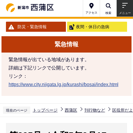
こ
の
アクセス
検索
メニュー
ペ
防災・緊急情報
夜間・休日の急病
ー
ジ
緊急情報
の
先
緊急情報が出ている地域があります。
頭
詳細は下記リンクで公開しています。
で
リンク：
す
https://www.city.niigata.lg.jp/kurashi/bosai/index.html
トップページ
西蒲区
刊行物など
区役所だよ
現在のページ
本
文