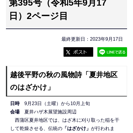
第395号（令和5年9月17
こ
こ
日）2ページ目
か
ら
最終更新日：2023年9月17日
越後平野の秋の風物詩「夏井地区
のはざかけ」
日時
9月23日（土曜）から10月上旬
会場
夏井ハザ木展望施設周辺
西蒲区夏井地区では、はざ木に刈り取った稲を干
して乾燥させる、伝統の
「はざかけ」
が行われま