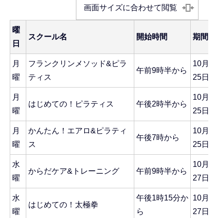
画面サイズに合わせて閲覧
曜
スクール名
開始時間
期間
日
月
フランクリンメソッド&ピラ
10月1
午前9時半から
曜
ティス
25日
月
10月1
はじめての！ピラティス
午後2時半から
曜
25日
月
かんたん！エアロ&ピラティ
10月1
午後7時から
曜
ス
25日
水
10月1
からだケア&トレーニング
午前9時半から
曜
27日
水
午後1時15分か
10月1
はじめての！太極拳
曜
ら
27日