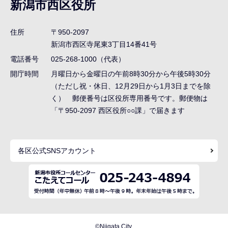
新潟市西区役所
ビ
ゲ
住所
〒950-2097
ー
新潟市西区寺尾東3丁目14番41号
シ
電話番号
025-268-1000（代表）
ョ
開庁時間
月曜日から金曜日の午前8時30分から午後5時30分
ン
（ただし祝・休日、12月29日から1月3日までを除
く） 郵便番号は区役所専用番号です。郵便物は
こ
「〒950-2097 西区役所○○課」で届きます
こ
ま
で
各区公式SNSアカウント
©Niigata City.