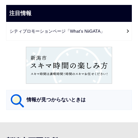
ナ
こ
ビ
注目情報
ま
ゲ
で
ー
シティプロモーションページ「What's NiiGATA」
シ
ョ
ン
こ
こ
か
ら
情報が見つからないときは
サ
ブ
ナ