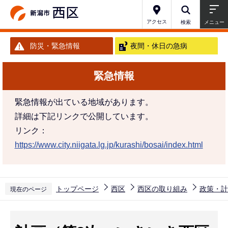
こ
の
アクセス
検索
メニュー
ペ
防災・緊急情報
夜間・休日の急病
ー
ジ
緊急情報
の
先
緊急情報が出ている地域があります。
頭
詳細は下記リンクで公開しています。
で
リンク：
す
https://www.city.niigata.lg.jp/kurashi/bosai/index.html
トップページ
西区
西区の取り組み
政策・計
現在のページ
本
文